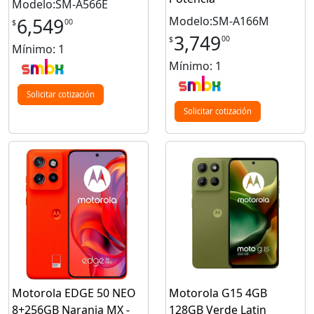
Modelo:SM-A566E
Modelo:SM-A166M
6,549
00
$
3,749
00
$
Mínimo: 1
Mínimo: 1
Solicitar cotización
Solicitar cotización
Motorola EDGE 50 NEO
Motorola G15 4GB
8+256GB Naranja MX -
128GB Verde Latin