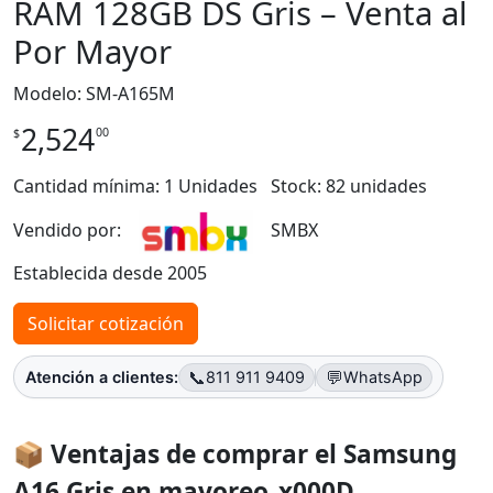
RAM 128GB DS Gris – Venta al
Por Mayor
Modelo: SM-A165M
2,524
00
$
Cantidad mínima: 1 Unidades
Stock: 82 unidades
Vendido por:
SMBX
Establecida desde 2005
Solicitar cotización
📞
💬
Atención a clientes:
811 911 9409
WhatsApp
📦 Ventajas de comprar el Samsung
A16 Gris en mayoreo_x000D_