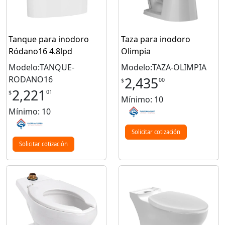
Tanque para inodoro
Taza para inodoro
Ródano16 4.8lpd
Olimpia
Modelo:TANQUE-
Modelo:TAZA-OLIMPIA
RODANO16
2,435
00
$
2,221
01
$
Mínimo: 10
Mínimo: 10
Solicitar cotización
Solicitar cotización