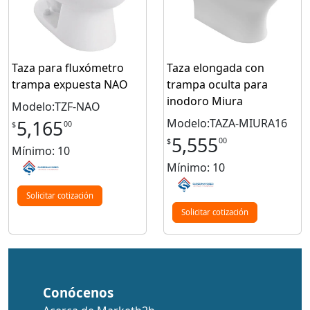
Taza para fluxómetro
Taza elongada con
trampa expuesta NAO
trampa oculta para
inodoro Miura
Modelo:TZF-NAO
Modelo:TAZA-MIURA16
5,165
00
$
5,555
00
$
Mínimo: 10
Mínimo: 10
Solicitar cotización
Solicitar cotización
Conócenos