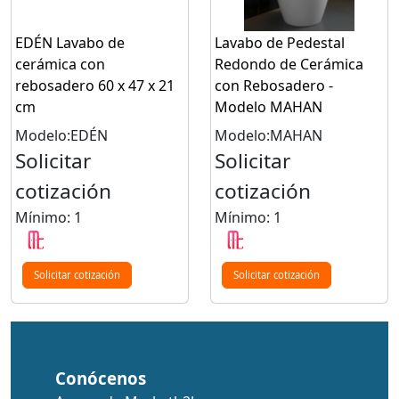
EDÉN Lavabo de
Lavabo de Pedestal
cerámica con
Redondo de Cerámica
rebosadero 60 x 47 x 21
con Rebosadero -
cm
Modelo MAHAN
Modelo:EDÉN
Modelo:MAHAN
Solicitar
Solicitar
cotización
cotización
Mínimo: 1
Mínimo: 1
Solicitar cotización
Solicitar cotización
Conócenos