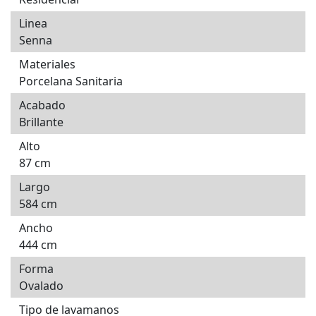
Linea
Senna
Materiales
Porcelana Sanitaria
Acabado
Brillante
Alto
87 cm
Largo
584 cm
Ancho
444 cm
Forma
Ovalado
Tipo de lavamanos