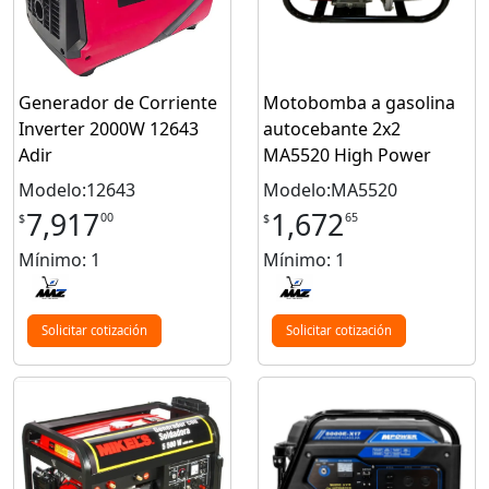
Generador de Corriente
Motobomba a gasolina
Inverter 2000W 12643
autocebante 2x2
Adir
MA5520 High Power
Modelo:12643
Modelo:MA5520
7,917
1,672
00
65
$
$
Mínimo: 1
Mínimo: 1
Solicitar cotización
Solicitar cotización