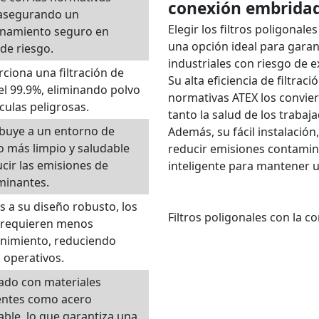
conexión embrida
 asegurando un
Elegir los filtros poligona
onamiento seguro en
una opción ideal para garant
de riesgo.
industriales con riesgo de e
ciona una filtración de
Su alta eficiencia de filtrac
el 99.9%, eliminando polvo
normativas ATEX los convier
ículas peligrosas.
tanto la salud de los traba
buye a un entorno de
Además, su fácil instalació
o más limpio y saludable
reducir emisiones contamina
ucir las emisiones de
inteligente para mantener 
minantes.
s a su diseño robusto, los
Filtros poligonales con la
s requieren menos
nimiento, reduciendo
 operativos.
ado con materiales
entes como acero
able, lo que garantiza una