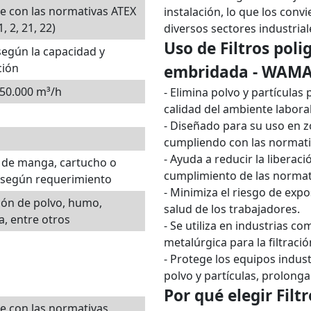
 con las normativas ATEX
instalación, lo que los conv
, 2, 21, 22)
diversos sectores industrial
Uso de Filtros pol
según la capacidad y
ción
embridada - WAMA
50.000 m³/h
- Elimina polvo y partículas
calidad del ambiente laboral
- Diseñado para su uso en z
cumpliendo con las normati
- Ayuda a reducir la liberac
s de manga, cartucho o
cumplimiento de las norma
 según requerimiento
- Minimiza el riesgo de exp
ción de polvo, humo,
salud de los trabajadores.
a, entre otros
- Se utiliza en industrias c
metalúrgica para la filtració
- Protege los equipos indus
polvo y partículas, prolonga
Por qué elegir Filt
e con las normativas