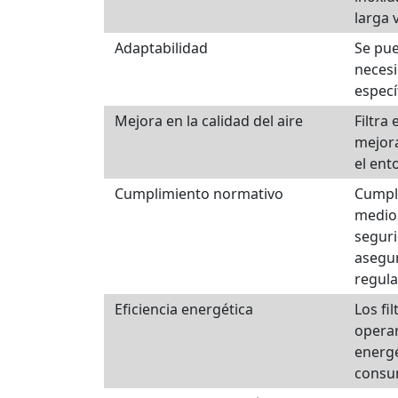
larga v
Adaptabilidad
Se pue
necesi
específ
Mejora en la calidad del aire
Filtra 
mejora
el ent
Cumplimiento normativo
Cumpl
medio
seguri
asegu
regula
Eficiencia energética
Los fi
operar
energé
consu