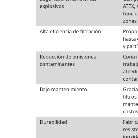
explosivos
ATEX,
funci
zonas 
Alta eficiencia de filtración
Propor
hasta 
y part
Reducción de emisiones
Contri
contaminantes
trabaj
al red
conta
Bajo mantenimiento
Gracia
filtro
mante
costos
Durabilidad
Fabric
resist
inoxid