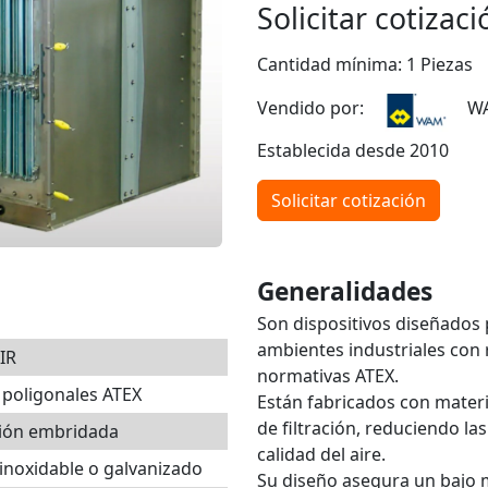
Solicitar cotizaci
Cantidad mínima: 1 Piezas
Vendido por:
WAM
Establecida desde 2010
Solicitar cotización
Generalidades
Son dispositivos diseñados 
ambientes industriales con 
IR
normativas ATEX.
s poligonales ATEX
Están fabricados con materia
de filtración, reduciendo l
ión embridada
calidad del aire.
inoxidable o galvanizado
Su diseño asegura un bajo m