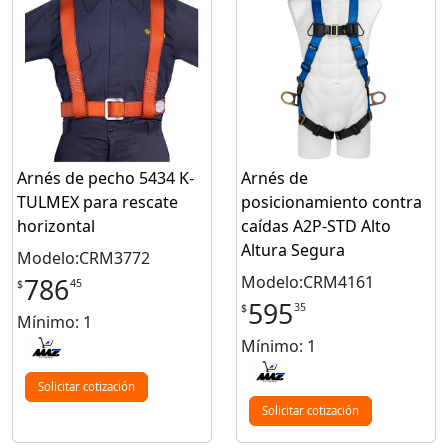
Arnés de pecho 5434 K-
Arnés de
TULMEX para rescate
posicionamiento contra
horizontal
caídas A2P-STD Alto
Altura Segura
Modelo:CRM3772
Modelo:CRM4161
786
45
$
595
35
$
Mínimo: 1
Mínimo: 1
Solicitar cotización
Solicitar cotización