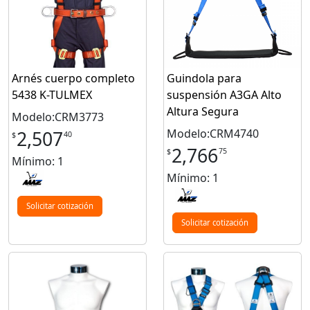
Arnés cuerpo completo
Guindola para
5438 K-TULMEX
suspensión A3GA Alto
Altura Segura
Modelo:CRM3773
Modelo:CRM4740
2,507
40
$
2,766
75
$
Mínimo: 1
Mínimo: 1
Solicitar cotización
Solicitar cotización