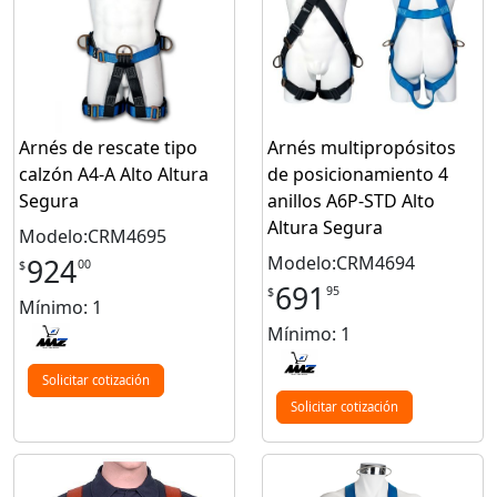
Arnés de rescate tipo
Arnés multipropósitos
calzón A4-A Alto Altura
de posicionamiento 4
Segura
anillos A6P-STD Alto
Altura Segura
Modelo:CRM4695
Modelo:CRM4694
924
00
$
691
95
$
Mínimo: 1
Mínimo: 1
Solicitar cotización
Solicitar cotización