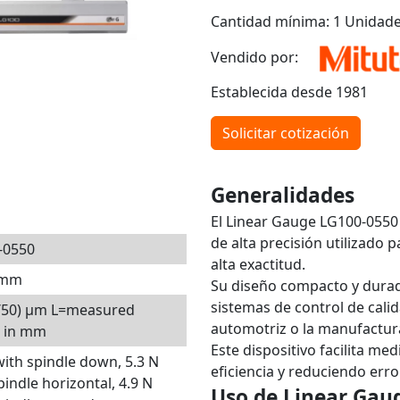
Cantidad mínima: 1 Unidad
Vendido por:
Establecida desde 1981
Solicitar cotización
Generalidades
El Linear Gauge LG100-0550
de alta precisión utilizado
-0550
alta exactitud.
0 mm
Su diseño compacto y durade
sistemas de control de calid
L/50) μm L=measured
automotriz o la manufactur
h in mm
Este dispositivo facilita me
with spindle down, 5.3 N
eficiencia y reduciendo err
pindle horizontal, 4.9 N
Uso de Linear Gau