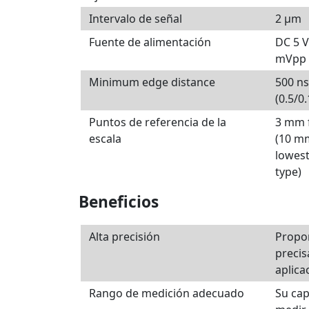
Intervalo de señal
2 µm
Fuente de alimentación
DC 5 V
mVpp
Minimum edge distance
500 ns
(0.5/0
Puntos de referencia de la
3 mm f
escala
(10 m
lowest
type)
Beneficios
Alta precisión
Propo
precis
aplica
Rango de medición adecuado
Su ca