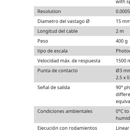
with s
Resolution
0.000
Diametro del vastago Ø
15 m
Longitud del cable
2 m
Peso
400 g
tipo de escala
Photoe
Velocidad máx. de respuesta
1500 
Punta de contacto
Ø3 mm 
2.5 x 0
Señal de salida
90° ph
differ
equiva
Condiciones ambientales
0°C to
humidi
Ejecución con rodamientos
Linear