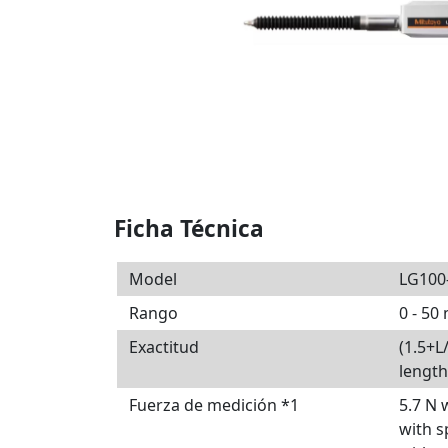
Ficha Técnica
Model
LG100
Rango
0 - 5
Exactitud
(1.5+
lengt
Fuerza de medición *1
5.7 N 
with s