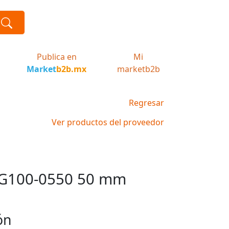
Publica en
Mi
Market
b2b.mx
marketb2b
Regresar
Ver productos del proveedor
LG100-0550 50 mm
ón