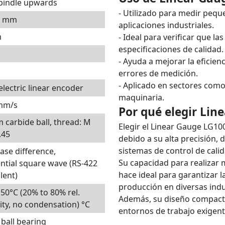
pindle upwards
- Utilizado para medir peque
5 mm
aplicaciones industriales.
m
- Ideal para verificar que 
especificaciones de calidad.
- Ayuda a mejorar la eficien
errores de medición.
- Aplicado en sectores como 
lectric linear encoder
maquinaria.
mm/s
Por qué elegir Li
carbide ball, thread: M
Elegir el Linear Gauge LG1
.45
debido a su alta precisión, 
sistemas de control de calid
ase difference,
Su capacidad para realizar
ential square wave (RS-422
hace ideal para garantizar la
lent)
producción en diversas indu
 50°C (20% to 80% rel.
Además, su diseño compacto 
ty, no condensation) °C
entornos de trabajo exigent
 ball bearing