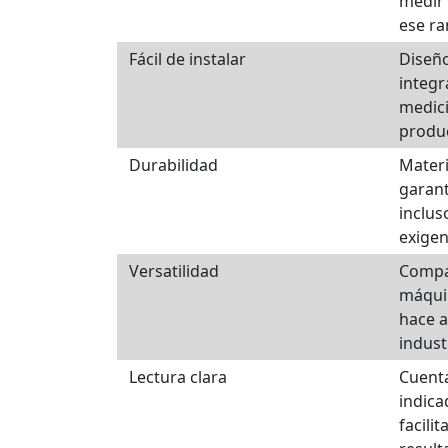
medir 
ese r
Fácil de instalar
Diseño
integr
medic
produ
Durabilidad
Materi
garant
inclus
exigen
Versatilidad
Compat
máquin
hace a
indust
Lectura clara
Cuenta
indica
facilit