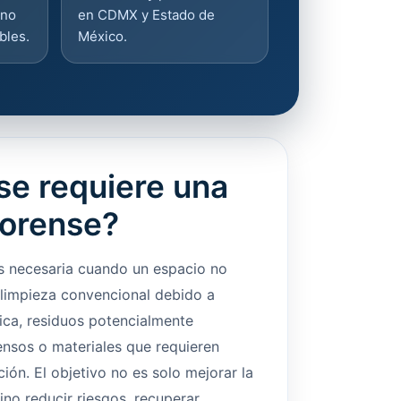
ano
en CDMX y Estado de
bles.
México.
e requiere una
forense?
es necesaria cuando un espacio no
limpieza convencional debido a
ica, residuos potencialmente
tensos o materiales que requieren
ión. El objetivo no es solo mejorar la
sino reducir riesgos, recuperar