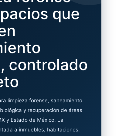
spacios que
ren
iento
, controlado
eto
para limpieza forense, saneamiento
 biológica y recuperación de áreas
X y Estado de México. La
entada a inmuebles, habitaciones,