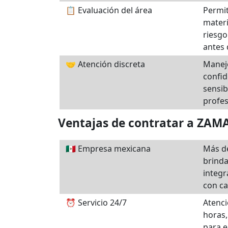
📋 Evaluación del área
Permit
materi
riesgo
antes 
🤝 Atención discreta
Manej
confid
sensib
profes
Ventajas de contratar a ZA
🇲🇽 Empresa mexicana
Más de
brind
integr
con ca
⏰ Servicio 24/7
Atenci
horas,
para e