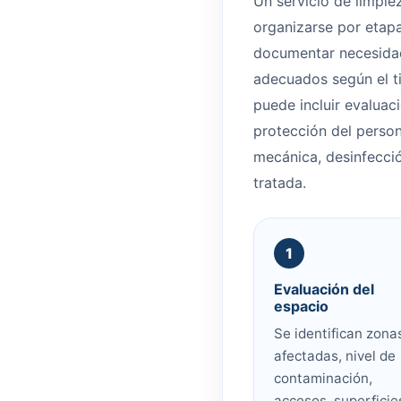
Un servicio de limpie
organizarse por etapa
documentar necesidad
adecuados según el t
puede incluir evaluaci
protección del persona
mecánica, desinfección
tratada.
Evaluación del
espacio
Se identifican zona
afectadas, nivel de
contaminación,
accesos, superficie