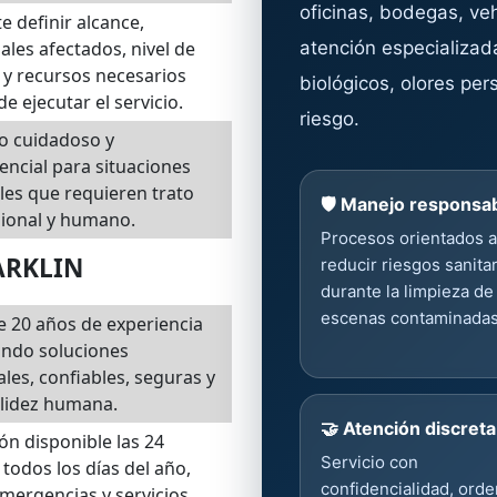
oficinas, bodegas, ve
e definir alcance,
ales afectados, nivel de
atención especializad
 y recursos necesarios
biológicos, olores per
de ejecutar el servicio.
riesgo.
o cuidadoso y
encial para situaciones
les que requieren trato
🛡️ Manejo responsa
ional y humano.
Procesos orientados a
MARKLIN
reducir riesgos sanita
durante la limpieza de
escenas contaminadas
 20 años de experiencia
ando soluciones
ales, confiables, seguras y
lidez humana.
🤝 Atención discreta
ón disponible las 24
Servicio con
 todos los días del año,
confidencialidad, orde
mergencias y servicios