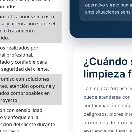
operativo y trato hum
amados.
ante situaciones sensi
an cotizaciones sin costo
nal y orientación sobre el
io o tratamiento
ido.
ios realizados por
al profesional,
¿Cuándo s
tado y confiable para
seguridad del cliente.
limpieza 
omiso con soluciones
ntes, atención oportuna y
La limpieza forense 
tados comprobables en
puede atenderse con 
royecto.
contaminación biológ
ón con sensibilidad,
peligrosos, olores in
o y enfoque en la
protocolos de protecc
acción del cliente durante
 servicio.
apariencia del lugar, 