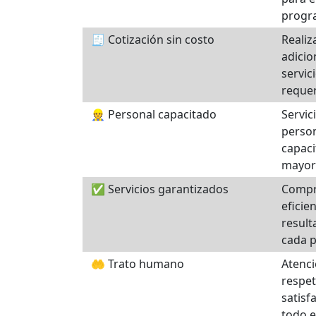
progr
🧾 Cotización sin costo
Realiz
adicio
servic
requer
👷 Personal capacitado
Servic
person
capaci
mayor 
✅ Servicios garantizados
Compr
eficie
resul
cada p
🤲 Trato humano
Atenci
respet
satisf
todo el