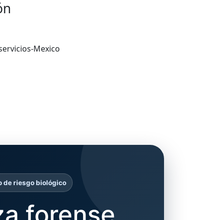
ón
ervicios-Mexico
o de riesgo biológico
za forense