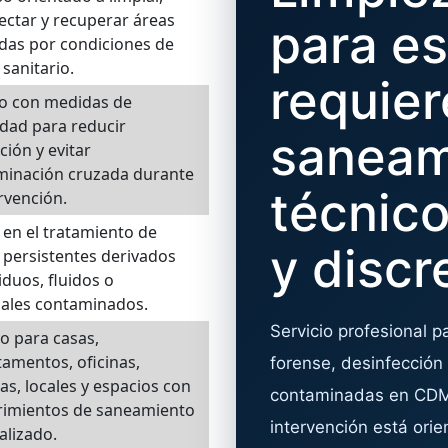
ectar y recuperar áreas
para e
das por condiciones de
 sanitario.
requie
jo con medidas de
dad para reducir
saneam
ción y evitar
minación cruzada durante
técnico
ervención.
en el tratamiento de
y discr
 persistentes derivados
iduos, fluidos o
iales contaminados.
Servicio profesional 
io para casas,
amentos, oficinas,
forense, desinfección
s, locales y espacios con
contaminadas en CDM
rimientos de saneamiento
intervención está ori
alizado.