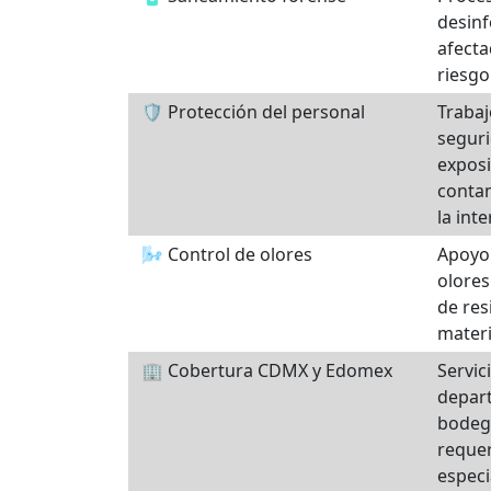
desinf
afecta
riesgo
🛡️ Protección del personal
Traba
seguri
exposi
conta
la int
🌬️ Control de olores
Apoyo 
olores
de res
mater
🏢 Cobertura CDMX y Edomex
Servic
depart
bodega
reque
especi