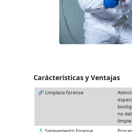
Carácterísticas y Ventajas
🧬 Limpieza forense
Atenci
espac
biológ
no de
limpie
🧴 Saneamiento forense
Proces