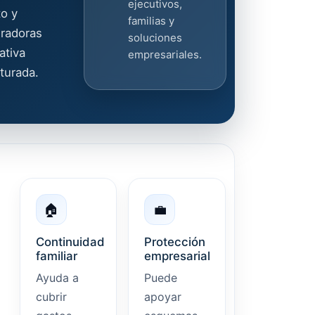
ejecutivos,
to y
familias y
radoras
soluciones
ativa
empresariales.
turada.
🏠
💼
Continuidad
Protección
familiar
empresarial
Ayuda a
Puede
cubrir
apoyar