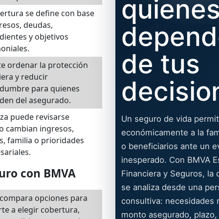
quiene
ertura se define con base
resos, deudas,
depend
ientes y objetivos
oniales.
de tus
e ordenar la protección
iera y reducir
decisio
idumbre para quienes
den del asegurado.
iza puede revisarse
Un seguro de vida permit
o cambian ingresos,
económicamente a la fami
, familia o prioridades
o beneficiarios ante un 
ariales.
inesperado. Con BMVA Es
guro con BMVA
Financiera y Seguros, la 
se analiza desde una per
compara opciones para
consultiva: necesidades r
te a elegir cobertura,
monto asegurado, plazo,