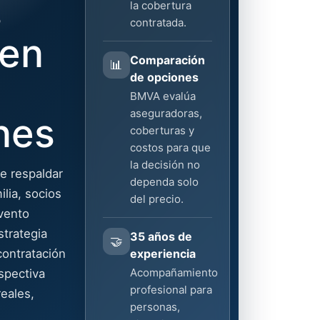
s
la cobertura
contratada.
en
Comparación
📊
de opciones
BMVA evalúa
aseguradoras,
nes
coberturas y
costos para que
la decisión no
e respaldar
dependa solo
lia, socios
del precio.
evento
trategia
35 años de
🤝
contratación
experiencia
Acompañamiento
spectiva
profesional para
eales,
personas,