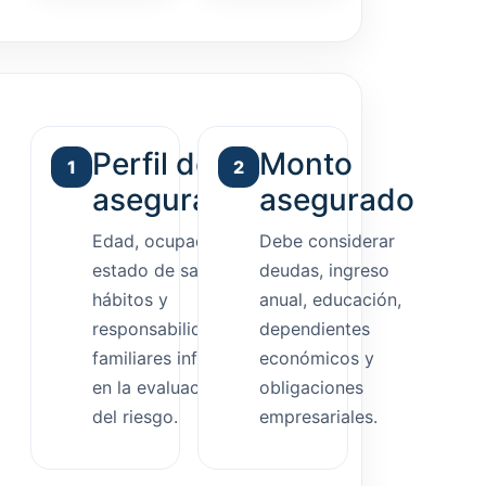
Perfil del
Monto
1
2
asegurado
asegurado
Edad, ocupación,
Debe considerar
estado de salud,
deudas, ingreso
hábitos y
anual, educación,
responsabilidades
dependientes
familiares influyen
económicos y
en la evaluación
obligaciones
del riesgo.
empresariales.