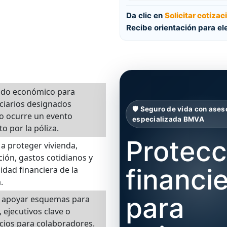
Da clic en
Solicitar cotizac
Recibe orientación para e
ldo económico para
ciarios designados
🛡️ Seguro de vida con ases
o ocurre un evento
especializada BMVA
to por la póliza.
Protecc
a proteger vivienda,
ión, gastos cotidianos y
financi
lidad financiera de la
.
para
 apoyar esquemas para
, ejecutivos clave o
cios para colaboradores.