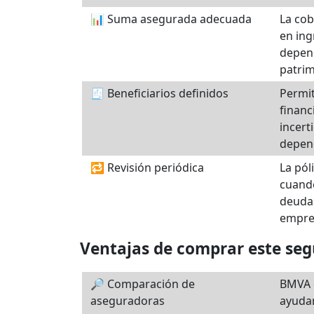
📊 Suma asegurada adecuada
La cob
en ing
depend
patrim
🧾 Beneficiarios definidos
Permit
financ
incert
depen
🔁 Revisión periódica
La pól
cuand
deudas
empres
Ventajas de comprar este se
🔎 Comparación de
BMVA 
aseguradoras
ayudar