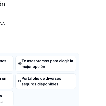
ón
VA
ones
Te asesoramos para elegir la
🧭
mejor opción
a en
Portafolio de diversos
📂
seguros disponibles
a
ia