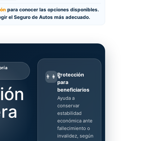
ión
para conocer las opciones disponibles.
legir el Seguro de Autos más adecuado.
oría
Protección
👨‍👩‍👧
para
ión
beneficiarios
Ayuda a
era
conservar
estabilidad
económica ante
fallecimiento o
invalidez, según