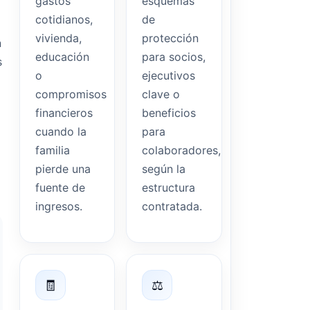
gastos
esquemas
cotidianos,
de
vivienda,
protección
n
educación
para socios,
s
o
ejecutivos
compromisos
clave o
financieros
beneficios
cuando la
para
familia
colaboradores,
pierde una
según la
fuente de
estructura
ingresos.
contratada.
🧾
⚖️