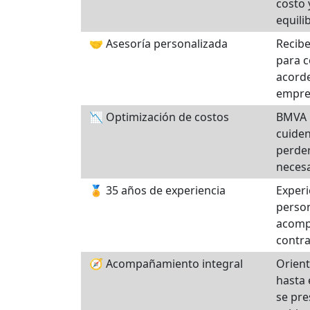
costo 
equilib
🤝 Asesoría personalizada
Recibe
para c
acorde
empre
📉 Optimización de costos
BMVA b
cuiden
perder
necesa
🏅 35 años de experiencia
Experi
perso
acomp
contra
🧭 Acompañamiento integral
Orient
hasta 
se pre