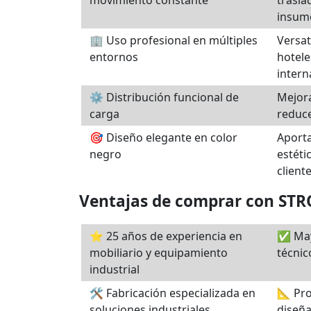
movimiento constante
trasla
insum
🏢 Uso profesional en múltiples
Versat
entornos
hotele
intern
⚙️ Distribución funcional de
Mejora
carga
reduce
🎯 Diseño elegante en color
Aporta
negro
estéti
client
Ventajas de comprar con ST
⭐ 25 años de experiencia en
✅ May
mobiliario y equipamiento
técni
industrial
🛠️ Fabricación especializada en
📐 Pro
soluciones industriales
diseña