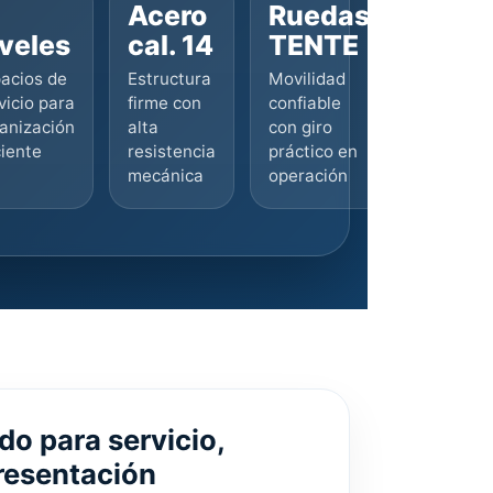
Acero
Ruedas
iveles
cal. 14
TENTE
acios de
Estructura
Movilidad
vicio para
firme con
confiable
anización
alta
con giro
ciente
resistencia
práctico en
mecánica
operación
o para servicio,
resentación