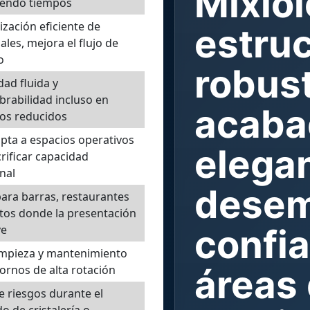
Mixiol
iendo tiempos
zación eficiente de
estru
ales, mejora el flujo de
o
robust
dad fluida y
rabilidad incluso en
acaba
os reducidos
pta a espacios operativos
elega
crificar capacidad
nal
dese
para barras, restaurantes
tos donde la presentación
confia
ve
limpieza y mantenimiento
áreas
ornos de alta rotación
 riesgos durante el