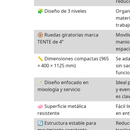
reduc
🧩 Diseño de 3 niveles
Organi
materi
trabaj
🛞 Ruedas giratorias marca
Movili
TENTE de 4”
maniob
espaci
📏 Dimensiones compactas (965
Se ada
× 400 × 1125 mm)
sin sa
funcio
🍸 Diseño enfocado en
Ideal 
mixología y servicio
y even
es cla
🧼 Superficie metálica
Fácil 
resistente
en ent
🔄 Estructura estable para
Reduce