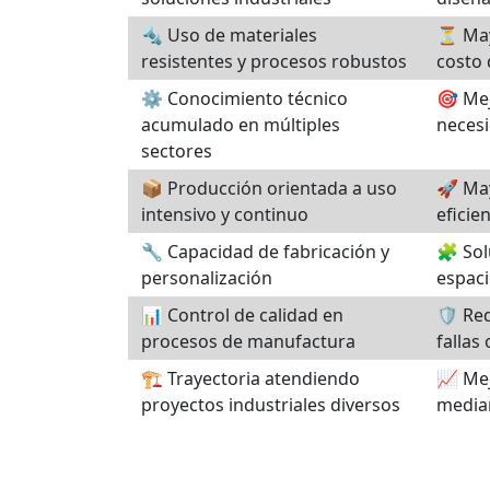
🔩 Uso de materiales
⏳ May
resistentes y procesos robustos
costo 
⚙️ Conocimiento técnico
🎯 Mej
acumulado en múltiples
necesi
sectores
📦 Producción orientada a uso
🚀 May
intensivo y continuo
eficie
🔧 Capacidad de fabricación y
🧩 Sol
personalización
espaci
📊 Control de calidad en
🛡️ Re
procesos de manufactura
fallas
🏗️ Trayectoria atendiendo
📈 Mej
proyectos industriales diversos
median