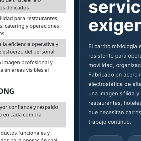
servic
do de cristalería o
os delicados
exige
ilidad para restaurantes,
s, catering y operaciones
as
 la eficiencia operativa y
El carrito mixiología
 esfuerzo del personal
resistente para ope
 imagen profesional y
movilidad, organizac
ca en áreas visibles al
Fabricado en acero n
e
electrostática de alt
RONG
una imagen sólida y 
restaurantes, hotele
or confianza y respaldo
que necesitan carros
co en cada compra
trabajo continuo.
ductos funcionales y
dos para operación real