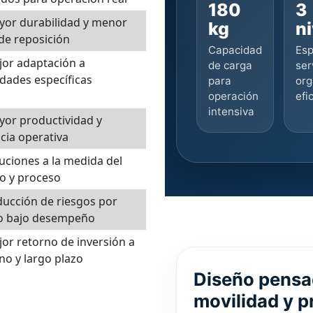
180
3
or durabilidad y menor
kg
n
de reposición
Capacidad
Esp
or adaptación a
de carga
ser
dades específicas
para
org
operación
efi
intensiva
or productividad y
ncia operativa
uciones a la medida del
o y proceso
ducción de riesgos por
 o bajo desempeño
or retorno de inversión a
o y largo plazo
Diseño pensad
movilidad y p