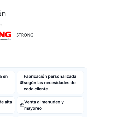
ón
es
STRONG
a en
Fabricación personalizada
según las necesidades de
🛠️
cada cliente
de alta
Venta al menudeo y
📦
mayoreo