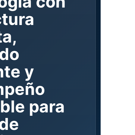
ogía con
ctura
a,
do
nte y
mpeño
ble para
 de