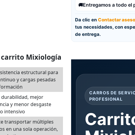
Entregamos a todo el 
🚚
Da clic en
Contactar aseso
tus necesidades, con espe
de entrega.
 carrito Mixiología
esistencia estructural para
ntinuo y cargas pesadas
eformación
CARROS DE SERVI
durabilidad, mejor
PROFESIONAL
ncia y menor desgaste
o intensivo
Carrit
e transportar múltiples
s en una sola operación,