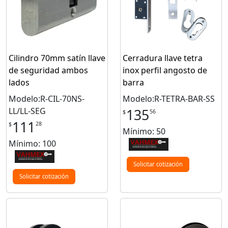
Cilindro 70mm satín llave
Cerradura llave tetra
de seguridad ambos
inox perfil angosto de
lados
barra
Modelo:R-CIL-70NS-
Modelo:R-TETRA-BAR-SS
LL/LL-SEG
135
56
$
111
28
$
Mínimo: 50
Mínimo: 100
Solicitar cotización
Solicitar cotización