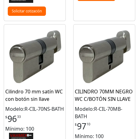
Solicitar cotización
Cilindro 70 mm satín WC
CILINDRO 70MM NEGRO
con botón sin llave
WC C/BOTÓN SIN LLAVE
Modelo:R-CIL-70NS-BATH
Modelo:R-CIL-70MB-
BATH
96
33
$
97
10
$
Mínimo: 100
Mínimo: 100