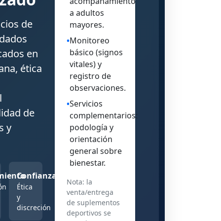
acompañamiento
a adultos
cios de
mayores.
idados
•
Monitoreo
ocados en
básico (signos
vitales) y
na, ética
registro de
observaciones.
l
•
Servicios
lidad de
complementarios:
s y
podología y
orientación
general sobre
bienestar.
miento
Confianza
Nota: la
ón
Ética
venta/entrega
y
de suplementos
discreción
deportivos se