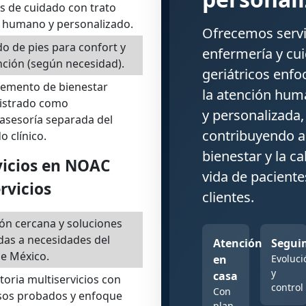
s de cuidado con trato
 humano y personalizado.
Ofrecemos servi
o de pies para confort y
enfermería y cu
ción (según necesidad).
geriátricos enf
emento de bienestar
la atención huma
istrado como
y personalizada,
asesoría separada del
contribuyendo a
o clínico.
bienestar y la ca
vicios en NOAC
vida de paciente
rvicios
clientes.
ón cercana y soluciones
das a necesidades del
Atención
Segui
de México.
en
Evoluci
y
casa
toria multiservicios con
control
Con
sos probados y enfoque
plan