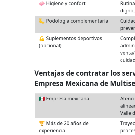
🧼 Higiene y confort
Rutina
digno,
🦶 Podología complementaria
Cuidad
preven
💪 Suplementos deportivos
Compl
(opcional)
admin
venta/
cuidad
Ventajas de contratar los ser
Empresa Mexicana de Multise
🇲🇽 Empresa mexicana
Atenci
alinea
Valle 
🏆 Más de 20 años de
Trayec
experiencia
proce