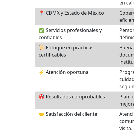
en cal
📍 CDMX y Estado de México
Cobert
eficie
✅ Servicios profesionales y
Person
confiables
defini
📜 Enfoque en prácticas
Buenas
certificables
docum
instit
⚡ Atención oportuna
Progra
cuidad
segui
🎯 Resultados comprobables
Plan p
mejora
🤝 Satisfacción del cliente
Atenci
comuni
visita.