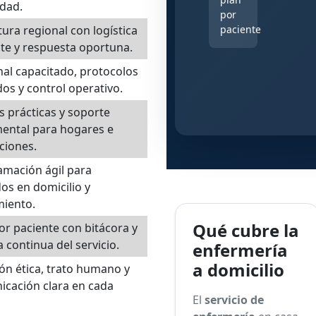
idad.
por
paciente
ura regional con logística
nte y respuesta oportuna.
al capacitado, protocolos
dos y control operativo.
 prácticas y soporte
ental para hogares e
uciones.
mación ágil para
os en domicilio y
miento.
Qué cubre la
or paciente con bitácora y
 continua del servicio.
enfermería
a domicilio
ón ética, trato humano y
cación clara en cada
El
servicio de