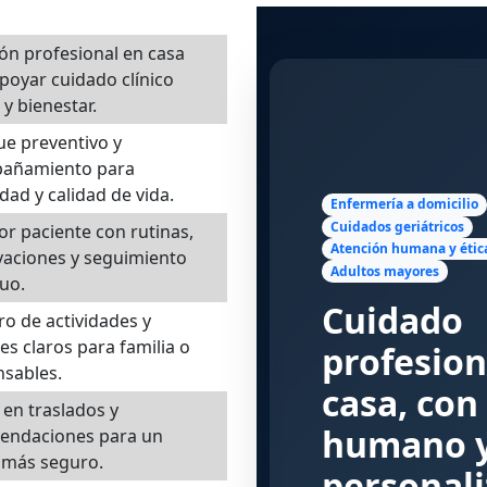
ón profesional en casa
poyar cuidado clínico
 y bienestar.
e preventivo y
añamiento para
dad y calidad de vida.
Enfermería a domicilio
Cuidados geriátricos
or paciente con rutinas,
Atención humana y étic
vaciones y seguimiento
Adultos mayores
uo.
Cuidado
ro de actividades y
es claros para familia o
profesion
sables.
casa, con
en traslados y
humano 
endaciones para un
 más seguro.
personal