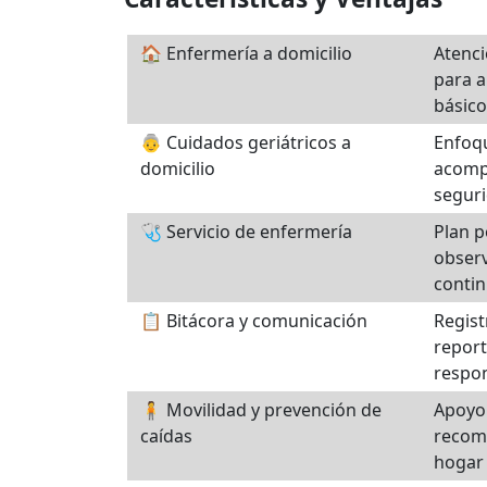
🏠 Enfermería a domicilio
Atenci
para a
básico
👵 Cuidados geriátricos a
Enfoqu
domicilio
acomp
seguri
🩺 Servicio de enfermería
Plan p
obser
contin
📋 Bitácora y comunicación
Regist
report
respon
🧍 Movilidad y prevención de
Apoyo 
caídas
recom
hogar