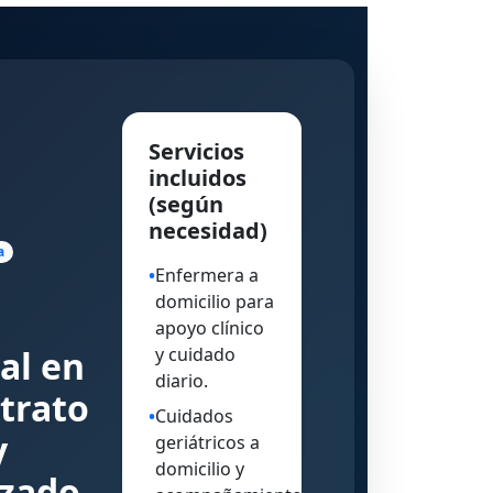
Servicios
incluidos
(según
necesidad)
a
•
Enfermera a
domicilio para
apoyo clínico
al en
y cuidado
diario.
 trato
•
Cuidados
y
geriátricos a
domicilio y
izado