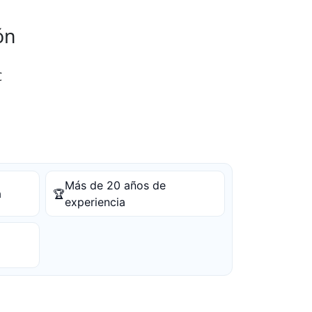
ón
C
Más de 20 años de
a
🏆
experiencia