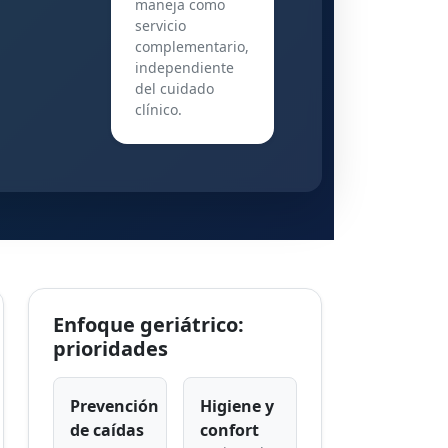
maneja como
servicio
complementario,
independiente
del cuidado
clínico.
Enfoque geriátrico:
prioridades
Prevención
Higiene y
de caídas
confort