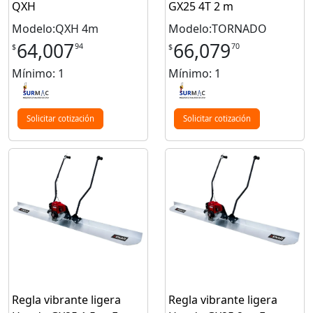
QXH
GX25 4T 2 m
Modelo:QXH 4m
Modelo:TORNADO
64,007
66,079
94
70
$
$
Mínimo: 1
Mínimo: 1
Solicitar cotización
Solicitar cotización
Regla vibrante ligera
Regla vibrante ligera