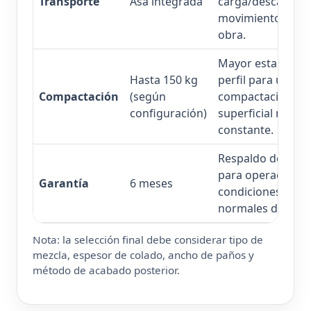
Transporte
Asa integrada
carga/descarga y
movimientos en
obra.
Mayor estabilidad
Hasta 150 kg
perfil para una
Compactación
(según
compactación
configuración)
superficial más
constante.
Respaldo de fábr
para operación e
Garantía
6 meses
condiciones
normales de uso.
Nota: la selección final debe considerar tipo de
mezcla, espesor de colado, ancho de paños y
método de acabado posterior.