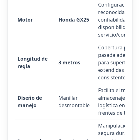
Configuración
reconocida por
Motor
Honda GX25
confiabilidad y
disponibilidad de
servicio/consumib
Cobertura por
pasada adecuada
Longitud de
3 metros
para superficies
regla
extendidas y ava
consistentes.
Facilita el traslado
Diseño de
Manillar
almacenaje y
manejo
desmontable
logística entre
frentes de trabajo
Manipulación má
segura durante