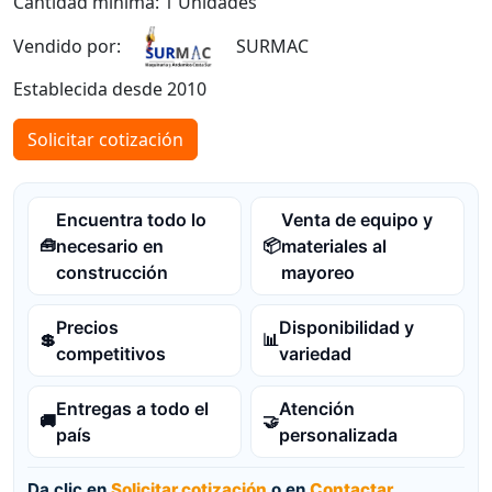
Cantidad mínima: 1 Unidades
Vendido por:
SURMAC
Establecida desde 2010
Solicitar cotización
Encuentra todo lo
Venta de equipo y
necesario en
materiales al
🧰
📦
construcción
mayoreo
Precios
Disponibilidad y
💲
📊
competitivos
variedad
Entregas a todo el
Atención
🚚
🤝
país
personalizada
Da clic en
Solicitar cotización
o en
Contactar