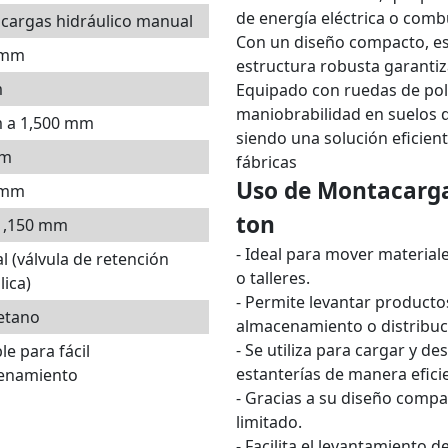
de energía eléctrica o comb
cargas hidráulico manual
Con un diseño compacto, es 
 mm
estructura robusta garantiz
m
Equipado con ruedas de pol
maniobrabilidad en suelos 
 a 1,500 mm
siendo una solución eficien
mm
fábricas
Uso de Montacarga
 mm
ton
 1,150 mm
- Ideal para mover material
 (válvula de retención
o talleres.
lica)
- Permite levantar productos
etano
almacenamiento o distribuc
- Se utiliza para cargar y 
le para fácil
estanterías de manera efici
enamiento
- Gracias a su diseño compac
limitado.
- Facilita el levantamiento 