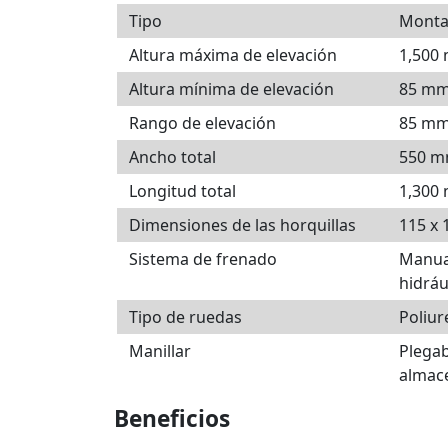
Tipo
Monta
Altura máxima de elevación
1,500
Altura mínima de elevación
85 m
Rango de elevación
85 mm
Ancho total
550 
Longitud total
1,300
Dimensiones de las horquillas
115 x
Sistema de frenado
Manual
hidráu
Tipo de ruedas
Poliur
Manillar
Plegab
almac
Beneficios