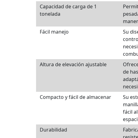
Capacidad de carga de 1
Permit
tonelada
pesada
manera
Fácil manejo
Su dis
contro
necesi
combus
Altura de elevación ajustable
Ofrece
de has
adapt
necesi
Compacto y fácil de almacenar
Su est
manill
fácil 
espaci
Durabilidad
Fabric
resist