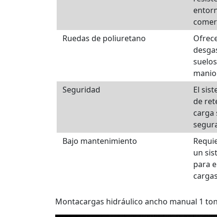
entorn
comerc
Ruedas de poliuretano
Ofrece
desga
suelos
maniob
Seguridad
El sis
de ret
carga 
segura
Bajo mantenimiento
Requie
un sis
para e
cargas
Montacargas hidráulico ancho manual 1 to