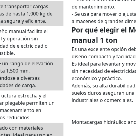
e transportar cargas
de mantenimiento.
s de hasta 1,000 kg de
- Se usa para mover o ajust
 segura y eficiente.
almacenes de grandes dime
Por qué elegir el 
eño manual facilita el
l y operación sin
manual 1 ton
dad de electricidad o
Es una excelente opción deb
tible.
diseño compacto y facilidad
 un rango de elevación
Es ideal para levantar y mo
ta 1,500 mm,
sin necesidad de electricid
ándose a diversas
económico y práctico.
dades de carga.
Además, su alta durabilida
suelos duros aseguran una 
ructura estrecha y el
industriales o comerciales.
ar plegable permiten un
almacenamiento en
os reducidos.
Montacargas hidráulico an
ado con materiales
entes, ideal para uso en