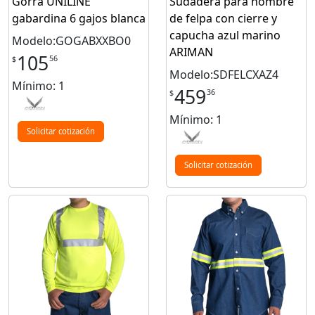
Gorra UNILINE
Sudadera para hombre
gabardina 6 gajos blanca
de felpa con cierre y
capucha azul marino
Modelo:GOGABXXBO0
ARIMAN
105
56
$
Modelo:SDFELCXAZ4
Mínimo: 1
459
36
$
Mínimo: 1
Solicitar cotización
Solicitar cotización