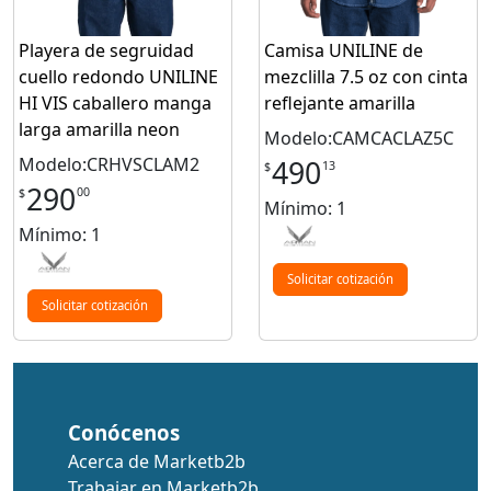
Playera de segruidad
Camisa UNILINE de
cuello redondo UNILINE
mezclilla 7.5 oz con cinta
HI VIS caballero manga
reflejante amarilla
larga amarilla neon
Modelo:CAMCACLAZ5C
Modelo:CRHVSCLAM2
490
13
$
290
00
$
Mínimo: 1
Mínimo: 1
Solicitar cotización
Solicitar cotización
Conócenos
Acerca de Marketb2b
Trabajar en Marketb2b