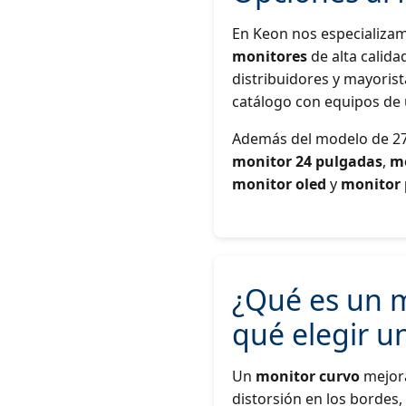
En Keon nos especializam
monitores
de alta calida
distribuidores y mayoris
catálogo con equipos de 
Además del modelo de 27
monitor 24 pulgadas
,
mo
monitor oled
y
monitor 
¿Qué es un m
qué elegir u
Un
monitor curvo
mejora 
distorsión en los bordes, 