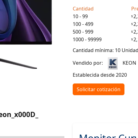
Cantidad
Pr
10 - 99
2
$
100 - 499
2
$
500 - 999
2
$
1000 - 99999
2
$
Cantidad mínima: 10 Unida
Vendido por:
KEON
Establecida desde 2020
Solicitar cotización
Keon_x000D_