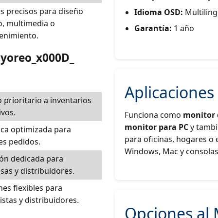
s precisos para diseño
Idioma OSD:
Multilin
o, multimedia o
Garantía:
1 año
enimiento.
ayoreo_x000D_
Aplicaciones
 prioritario a inventarios
ivos.
Funciona como
monitor
monitor para PC
y tamb
ica optimizada para
para oficinas, hogares o
es pedidos.
Windows, Mac y consolas
ón dedicada para
as y distribuidores.
es flexibles para
stas y distribuidores.
Opciones al