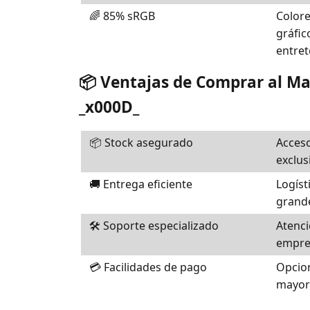
🌈 85% sRGB
Colore
gráfic
entret
📦 Ventajas de Comprar al M
_x000D_
📦 Stock asegurado
Acceso
exclus
🚚 Entrega eficiente
Logíst
grand
🛠️ Soporte especializado
Atenci
empres
💳 Facilidades de pago
Opcion
mayori