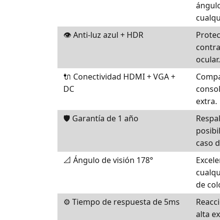
ángulo
cualqu
👁️ Anti-luz azul + HDR
Protec
contra
ocular.
🔌 Conectividad HDMI + VGA +
Compat
DC
consol
extra.
🛡️ Garantía de 1 año
Respal
posibi
caso d
📐 Ángulo de visión 178°
Excele
cualqu
de colo
⚙️ Tiempo de respuesta de 5ms
Reacci
alta e