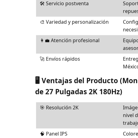
🛠️ Servicio postventa
Soport
repues
🎨 Variedad y personalización
Config
necesi
👩‍💼 Atención profesional
Equipo
asesor
🚀 Envíos rápidos
Entreg
México
🖥️ Ventajas del Producto (Mo
de 27 Pulgadas 2K 180Hz)
🎯 Resolución 2K
Imáge
nivel d
trabaj
🧠 Panel IPS
Colore