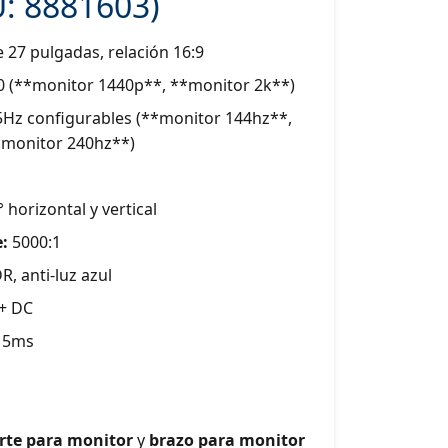
: 8881603)
 27 pulgadas, relación 16:9
 (**monitor 1440p**, **monitor 2k**)
5Hz configurables (**monitor 144hz**,
*monitor 240hz**)
 horizontal y vertical
:
5000:1
, anti-luz azul
+ DC
5ms
rte para monitor
y
brazo para monitor