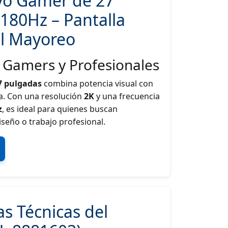
vo Gamer de 27
180Hz – Pantalla
al Mayoreo
 Gamers y Profesionales
7 pulgadas
combina potencia visual con
a. Con una resolución
2K
y una frecuencia
z
, es ideal para quienes buscan
seño o trabajo profesional.
as Técnicas del