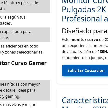
Monitor Cur
e técnico y piezas de
Pulgadas 2K 
to.
Profesional 
ura según tus
dades.
Diseñado para
 capacitado para
arte.
Este
monitor curvo
de
2
una experiencia inmersiv
as eficientes en todo
de actualización de
180H
 y zonas seleccionadas.
rendimiento en juegos, di
nitor Curvo Gamer
Solicitar Cotización
nes nítidas con mayor
e detalle, ideal para
o y gaming.
Característic
s más vivos y mejor