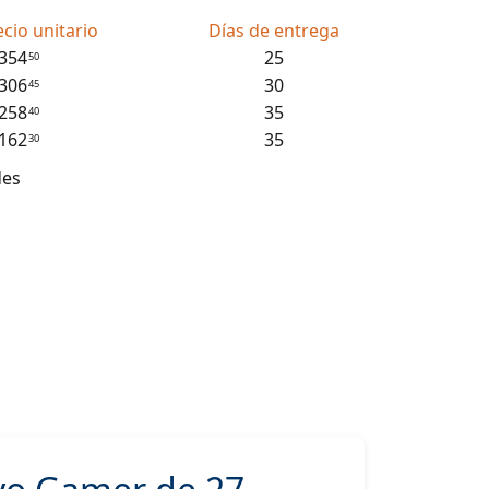
ecio unitario
Días de entrega
,354
25
50
,306
30
45
,258
35
40
,162
35
30
des