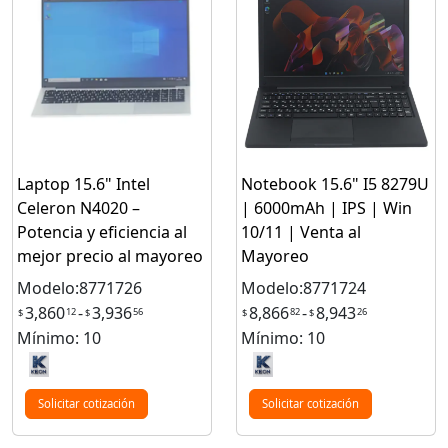
Laptop 15.6" Intel
Notebook 15.6" I5 8279U
Celeron N4020 –
| 6000mAh | IPS | Win
Potencia y eficiencia al
10/11 | Venta al
mejor precio al mayoreo
Mayoreo
Modelo:8771726
Modelo:8771724
3,860
-
3,936
8,866
-
8,943
12
56
82
26
$
$
$
$
Mínimo: 10
Mínimo: 10
Solicitar cotización
Solicitar cotización