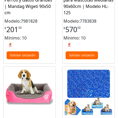
Perros y Gatos Grandes
para Mascotas Medianas
| Mandag Wigeti 90x50
90x60cm | Modelo HL-
cm
125
Modelo:7981828
Modelo:7783838
201
570
00
00
$
$
Mínimo: 10
Mínimo: 10
Solicitar cotización
Solicitar cotización