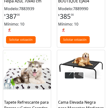
Felpa Azul, 70x40 cm
BOUTIQUE EJA04
Modelo:7883939
Modelo:7889990
387
385
00
00
$
$
Mínimo: 10
Mínimo: 10
Solicitar cotización
Solicitar cotización
Tapete Refrescante para
Cama Elevada Negra