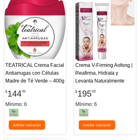
TEATRICAL Crema Facial
Crema V-Firming Aofong |
Antiarrugas con Células
Reafirma, Hidrata y
Madre de Té Verde – 400g
Levanta Naturalmente
144
195
00
00
$
$
Mínimo: 6
Mínimo: 6
Solicitar cotización
Solicitar cotización