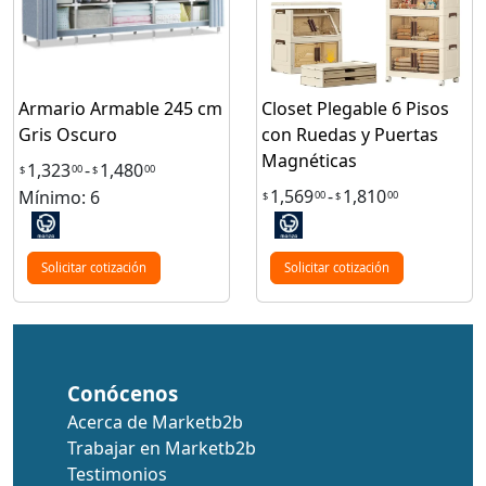
Armario Armable 245 cm
Closet Plegable 6 Pisos
Gris Oscuro
con Ruedas y Puertas
Magnéticas
1,323
-
1,480
00
00
$
$
1,569
-
1,810
Mínimo: 6
00
00
$
$
Solicitar cotización
Solicitar cotización
Conócenos
Acerca de Marketb2b
Trabajar en Marketb2b
Testimonios