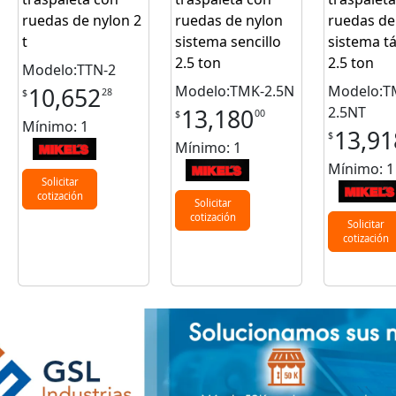
ruedas de nylon 2
ruedas de nylon
ruedas de
t
sistema sencillo
sistema 
2.5 ton
2.5 ton
Modelo:TTN-2
Modelo:TMK-2.5N
Modelo:T
10,652
28
$
2.5NT
13,180
00
$
Mínimo: 1
13,91
$
Mínimo: 1
Mínimo: 1
Solicitar
cotización
Solicitar
cotización
Solicitar
cotización