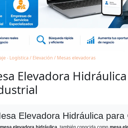
je - Logística / Elevación / Mesas elevadoras
sa Elevadora Hidráulica
dustrial
esa Elevadora Hidráulica para 
mesa elevadora hidráulica
, también conocida como
mesa el