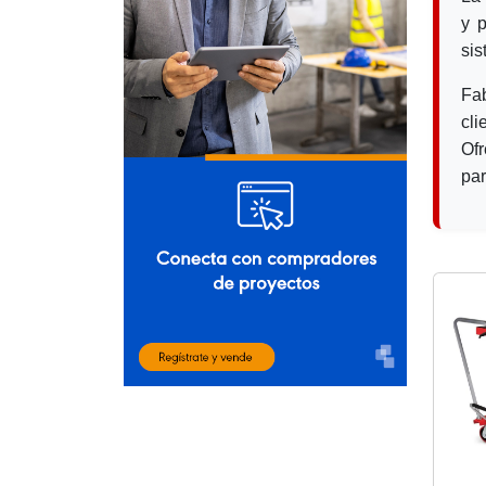
y p
sis
Fa
cl
Ofr
par