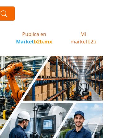
Publica en
Mi
Market
b2b.mx
marketb2b
Next