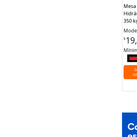
Mesa 
Hidrá
350 k
Model
19
$
Mínim
S
co