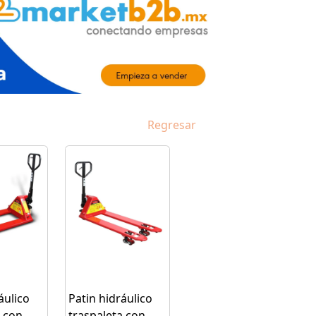
Regresar
áulico
Patin hidráulico
a con
traspaleta con