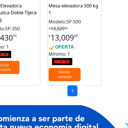
Elevadora
Mesa elevadora 500 kg
ulica Doble Tijera
1
g
Modelo:SP-500
o:SP-350
13,329
00
$
,430
13,009
00
00
$
o: 1
OFERTA
Mínimo: 1
olicitar
tización
Solicitar
cotización
1