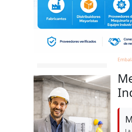
Embala
Me
In
M
La