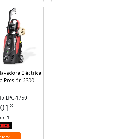
lavadora Eléctrica
ta Presión 2300
o:LPC-1750
501
00
o: 1
olicitar