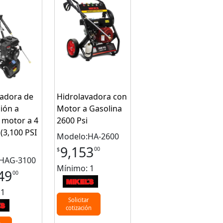
vadora de
Hidrolavadora con
sión a
Motor a Gasolina
 motor a 4
2600 Psi
(3,100 PSI
Modelo:HA-2600
9,153
00
$
HAG-3100
Mínimo: 1
49
00
 1
Solicitar
cotización