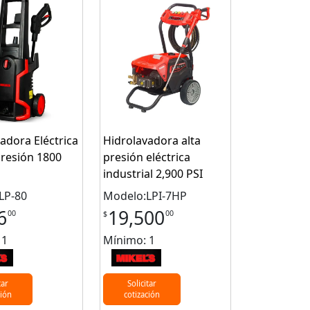
adora Eléctrica
Hidrolavadora alta
presión 1800
presión eléctrica
industrial 2,900 PSI
LP-80
Modelo:LPI-7HP
6
19,500
00
00
$
 1
Mínimo: 1
tar
Solicitar
ción
cotización