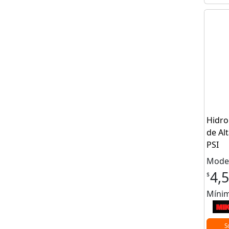
Hidro
de Al
PSI
Model
4,
$
Mínim
S