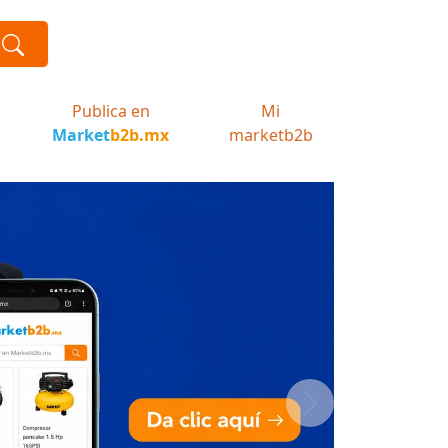
Publica en
Mi
Market
b2b.mx
marketb2b
Next