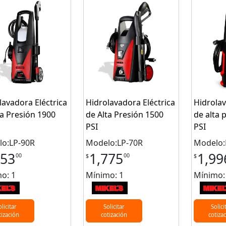
lavadora Eléctrica
Hidrolavadora Eléctrica
Hidrolav
ta Presión 1900
de Alta Presión 1500
de alta 
PSI
PSI
o:LP-90R
Modelo:LP-70R
Modelo:
353
1,775
1,99
00
00
$
$
o: 1
Mínimo: 1
Mínimo:
olicitar
Solicitar
Solici
tización
cotización
cotiza