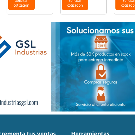
Solicitar
Solicitar
Solicita
cotización
cotización
cotizaci
crementa tus ventas
Herramientas