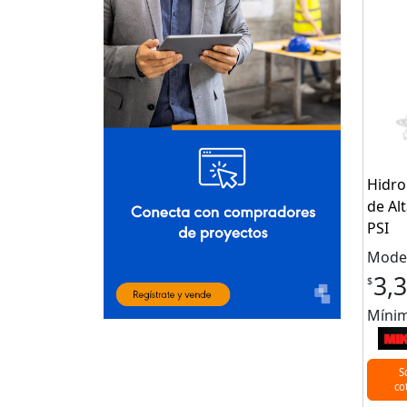
Hidro
de Al
PSI
Model
3,
$
Mínim
S
co