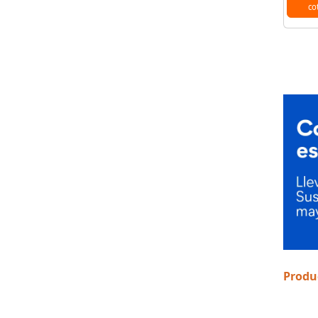
co
Produ