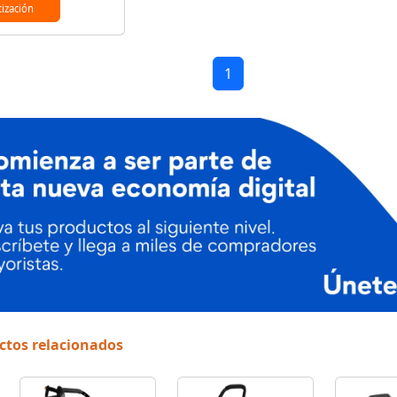
tización
1
ctos relacionados