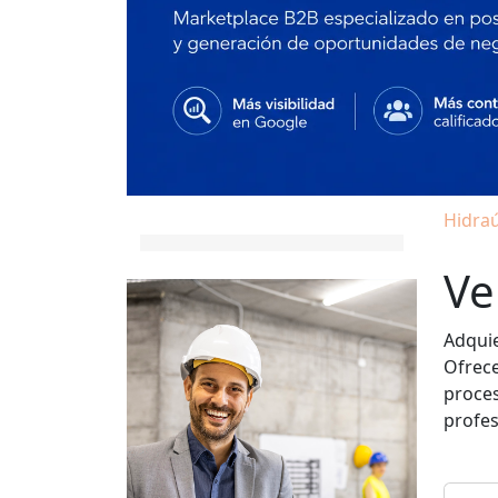
Hidraú
Ve
Adquie
Ofrece
proce
profes