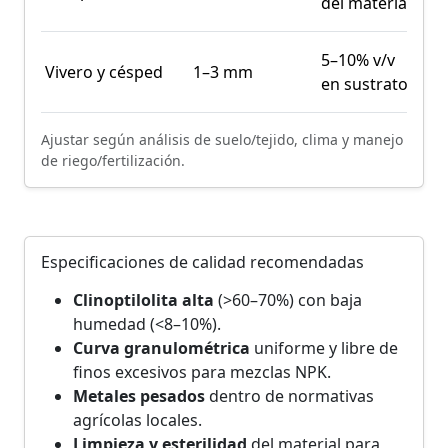
del material
apl
Mez
5–10% v/v
Vivero y césped
1–3 mm
sus
en sustrato
top
Ajustar según análisis de suelo/tejido, clima y manejo
de riego/fertilización.
Especificaciones de calidad recomendadas
Clinoptilolita alta
(>60–70%) con baja
humedad (<8–10%).
Curva granulométrica
uniforme y libre de
finos excesivos para mezclas NPK.
Metales pesados
dentro de normativas
agrícolas locales.
Limpieza y esterilidad
del material para