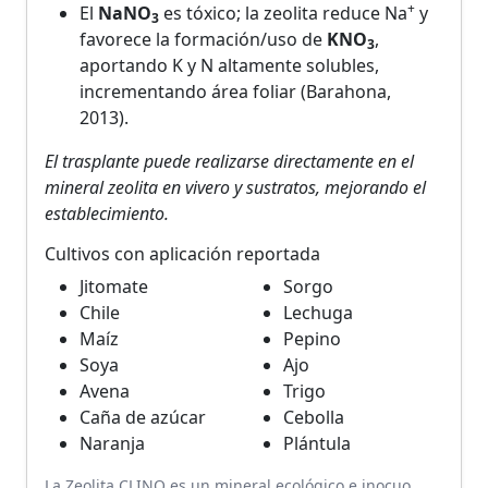
+
El
NaNO
es tóxico; la zeolita reduce Na
y
3
favorece la formación/uso de
KNO
,
3
aportando K y N altamente solubles,
incrementando área foliar (Barahona,
2013).
El trasplante puede realizarse directamente en el
mineral zeolita en vivero y sustratos, mejorando el
establecimiento.
Cultivos con aplicación reportada
Jitomate
Sorgo
Chile
Lechuga
Maíz
Pepino
Soya
Ajo
Avena
Trigo
Caña de azúcar
Cebolla
Naranja
Plántula
La Zeolita CLINO es un mineral ecológico e inocuo