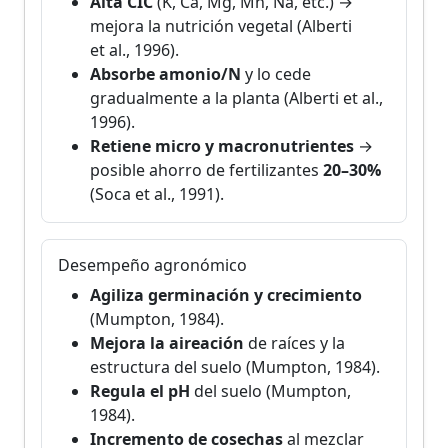
Alta CIC
(K, Ca, Mg, Mn, Na, etc.) →
mejora la nutrición vegetal (Alberti
et al., 1996).
Absorbe amonio/N
y lo cede
gradualmente a la planta (Alberti et al.,
1996).
Retiene micro y macronutrientes
→
posible ahorro de fertilizantes
20–30%
(Soca et al., 1991).
Desempeño agronómico
Agiliza germinación y crecimiento
(Mumpton, 1984).
Mejora la aireación
de raíces y la
estructura del suelo (Mumpton, 1984).
Regula el pH
del suelo (Mumpton,
1984).
Incremento de cosechas
al mezclar