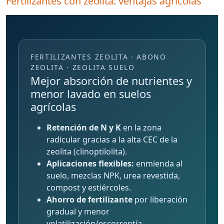
Fertilizantes con zeolita: ventajas agrícolas
FERTILIZANTES ZEOLITA · ABONO
ZEOLITA · ZEOLITA SUELO
Mejor absorción de nutrientes y
menor lavado en suelos
agrícolas
Retención de N y K
en la zona
radicular gracias a la alta CEC de la
zeolita (clinoptilolita).
Aplicaciones flexibles:
enmienda al
suelo, mezclas NPK, urea revestida,
compost y estiércoles.
Ahorro de fertilizante
por liberación
gradual y menor
volatilización/escorrentía.