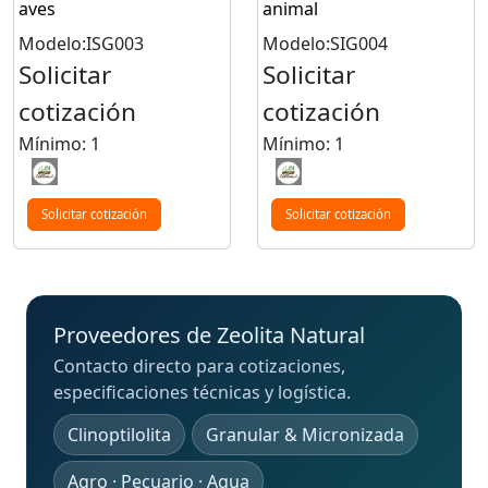
aves
animal
Modelo:ISG003
Modelo:SIG004
Solicitar
Solicitar
cotización
cotización
Mínimo: 1
Mínimo: 1
Solicitar cotización
Solicitar cotización
Proveedores de Zeolita Natural
Contacto directo para cotizaciones,
especificaciones técnicas y logística.
Clinoptilolita
Granular & Micronizada
Agro · Pecuario · Agua