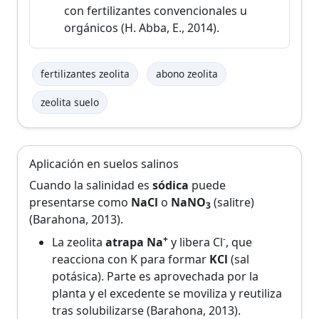
con fertilizantes convencionales u
orgánicos (H. Abba, E., 2014).
fertilizantes zeolita
abono zeolita
zeolita suelo
Aplicación en suelos salinos
Cuando la salinidad es
sódica
puede
presentarse como
NaCl
o
NaNO
(salitre)
3
(Barahona, 2013).
+
-
La zeolita
atrapa Na
y libera Cl
, que
reacciona con K para formar
KCl
(sal
potásica). Parte es aprovechada por la
planta y el excedente se moviliza y reutiliza
tras solubilizarse (Barahona, 2013).