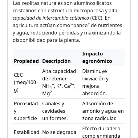
Las zeolitas naturales son aluminosilicatos
cristalinos con estructura microporosa y alta
capacidad de intercambio catiónico
(CEC). En
agricultura actúan como “banco” de nutrientes
y agua, reduciendo pérdidas y maximizando la
disponibilidad para la planta.
Impacto
Propiedad
Descripción
agronómico
Alta capacidad
Disminuye
CEC
de retener
lixiviación y
(meq/100
+
+
2+
NH
, K
, Ca
,
mejora
4
g)
2+
Mg
.
absorción.
Porosidad
Canales y
Adsorción de
y
cavidades
amonio y agua en
superficie
uniformes.
zona radicular.
Efecto duradero
Estabilidad
No se degrada
como enmienda