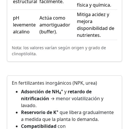
estructural
fácilmente.
física y química.
Mitiga acidez y
pH
Actúa como
mejora
levemente
amortiguador
disponibilidad de
alcalino
(buffer).
nutrientes.
Nota: los valores varían según origen y grado de
clinoptilolita.
En fertilizantes inorgánicos (NPK, urea)
+
Adsorción de NH
y
retardo de
4
nitrificación
→ menor volatilización y
lavado.
+
Reservorio de K
que libera gradualmente
a medida que la planta lo demanda.
Compatibilidad
con