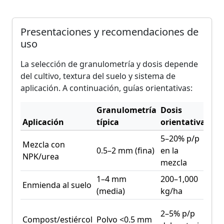
Presentaciones y recomendaciones de
uso
La selección de granulometría y dosis depende
del cultivo, textura del suelo y sistema de
aplicación. A continuación, guías orientativas:
Granulometría
Dosis
Aplicación
típica
orientativa
Mo
5–20% p/p
En 
Mezcla con
0.5–2 mm (fina)
en la
o a
NPK/urea
mezcla
a s
1–4 mm
200–1,000
Pre
Enmienda al suelo
(media)
kg/ha
cam
Dur
2–5% p/p
Compost/estiércol
Polvo <0.5 mm
com