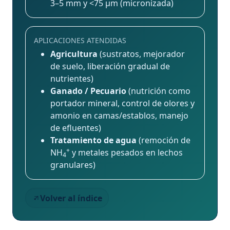
3–5 mm y <75 μm (micronizada)
APLICACIONES ATENDIDAS
Agricultura
(sustratos, mejorador
de suelo, liberación gradual de
nutrientes)
Ganado / Pecuario
(nutrición como
portador mineral, control de olores y
amonio en camas/establos, manejo
de efluentes)
Tratamiento de agua
(remoción de
+
NH
y metales pesados en lechos
4
granulares)
Volver al índice