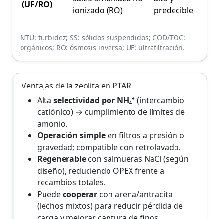
(UF/RO)
pre
ionizado (RO)
predecible
estr
NTU: turbidez; SS: sólidos suspendidos; COD/TOC:
orgánicos; RO: ósmosis inversa; UF: ultrafiltración.
Ventajas de la zeolita en PTAR
Alta
selectividad por NH₄⁺
(intercambio
catiónico) → cumplimiento de límites de
amonio.
Operación simple
en filtros a presión o
gravedad; compatible con retrolavado.
Regenerable
con salmueras NaCl (según
diseño), reduciendo OPEX frente a
recambios totales.
Puede
cooperar
con arena/antracita
(lechos mixtos) para reducir pérdida de
carga y mejorar captura de finos.