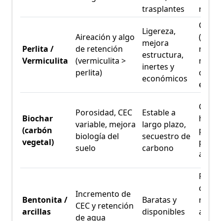
trasplantes
rayos
CEC b
Ligereza,
Aireación y algo
(perli
mejora
Perlita /
de retención
retie
estructura,
Vermiculita
(vermiculita >
nutrie
inertes y
perlita)
compa
económicos
el ti
Calid
Porosidad, CEC
Estable a
Biochar
heter
variable, mejora
largo plazo,
(carbón
puede
biología del
secuestro de
vegetal)
pH; r
suelo
carbono
activ
Pued
compa
Incremento de
Bentonita /
Baratas y
reduc
CEC y retención
arcillas
disponibles
aireac
de agua