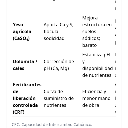
manejo
riego
Mejora
No ap
Yeso
Aporta Ca y S;
estructura en
efect
agrícola
flocula
suelos
especí
(CaSO₄)
sodicidad
sódicos;
perm
barato
Estabiliza pH
No re
Dolomita /
Corrección de
y
ni nut
cales
pH (Ca, Mg)
disponibilidad
riesg
de nutrientes
sobre
Fertilizantes
Costo
de
Curva de
Eficiencia y
riesg
liberación
suministro de
menor mano
libera
controlada
nutrientes
de obra
acele
(CRF)
tempe
CEC: Capacidad de Intercambio Catiónico.