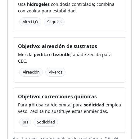
Usa
hidrogeles
con dosis controlada; combina
con zeolita para estabilidad.
Alto H₂O
Sequías
Objetivo: aireación de sustratos
Mezcla
perlita
o
tezontle
; añade zeolita para
CEC.
Aireación
Viveros
Objetivo: correcciones químicas
Para
pH
usa cal/dolomita; para
sodicidad
emplea
yeso. Zeolita no sustituye estas enmiendas.
pH
Sodicidad
Ajustar dosis según análisis de suelo/agua, CE, pH,