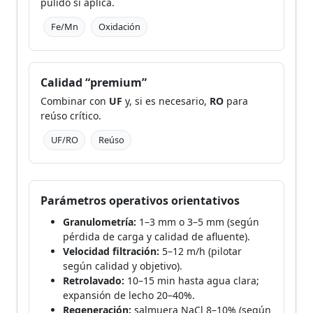
pulido si aplica.
Fe/Mn
Oxidación
Calidad “premium”
Combinar con
UF
y, si es necesario,
RO
para
reúso crítico.
UF/RO
Reúso
Parámetros operativos orientativos
Granulometría:
1–3 mm o 3–5 mm (según
pérdida de carga y calidad de afluente).
Velocidad filtración:
5–12 m/h (pilotar
según calidad y objetivo).
Retrolavado:
10–15 min hasta agua clara;
expansión de lecho 20–40%.
Regeneración:
salmuera NaCl 8–10% (según