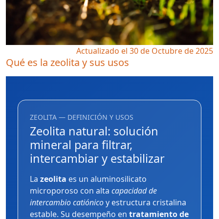
Actualizado el 30 de Octubre de 2025
Qué es la zeolita y sus usos
ZEOLITA — DEFINICIÓN Y USOS
Zeolita natural: solución
mineral para filtrar,
intercambiar y estabilizar
La
zeolita
es un aluminosilicato
microporoso con alta
capacidad de
intercambio catiónico
y estructura cristalina
estable. Su desempeño en
tratamiento de