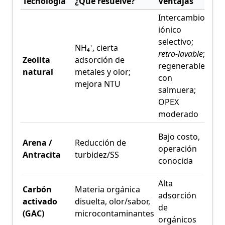
Tecnología
¿Qué resuelve?
Ventajas
Des
Intercambio
iónico
Sens
selectivo;
en s
NH₄⁺, cierta
retro-lavable
;
(col
Zeolita
adsorción de
regenerable
req
natural
metales y olor;
con
gra
mejora NTU
salmuera;
pre
OPEX
ade
moderado
Bajo costo,
No 
Arena /
Reducción de
operación
ni d
Antracita
turbidez/SS
conocida
físi
Alta
Carbón
Materia orgánica
No 
adsorción
activado
disuelta, olor/sabor,
cati
de
(GAC)
microcontaminantes
rea
orgánicos