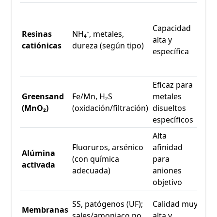
May
reg
Capacidad
Resinas
NH₄⁺, metales,
quí
alta y
catiónicas
dureza (según tipo)
cont
específica
sens
foul
Eficaz para
Req
Greensand
Fe/Mn, H₂S
metales
(KMn
(MnO₂)
(oxidación/filtración)
disueltos
de d
específicos
Alta
Fluoruros, arsénico
afinidad
Reg
Alúmina
(con química
para
comp
activada
adecuada)
aniones
not
objetivo
CAP
SS, patógenos (UF);
Calidad muy
Membranas
ener
sales/amoniaco no
alta y