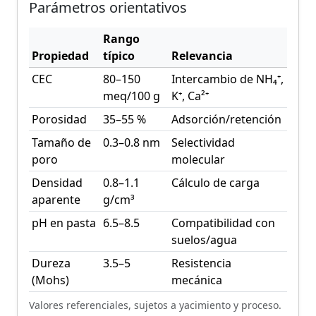
Parámetros orientativos
Rango
Propiedad
típico
Relevancia
CEC
80–150
Intercambio de NH₄⁺,
meq/100 g
K⁺, Ca²⁺
Porosidad
35–55 %
Adsorción/retención
Tamaño de
0.3–0.8 nm
Selectividad
poro
molecular
Densidad
0.8–1.1
Cálculo de carga
aparente
g/cm³
pH en pasta
6.5–8.5
Compatibilidad con
suelos/agua
Dureza
3.5–5
Resistencia
(Mohs)
mecánica
Valores referenciales, sujetos a yacimiento y proceso.