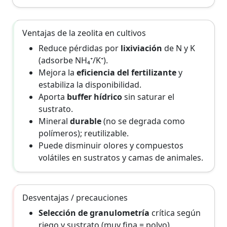
Ventajas de la zeolita en cultivos
Reduce pérdidas por
lixiviación
de N y K
(adsorbe NH₄⁺/K⁺).
Mejora la
eficiencia del fertilizante
y
estabiliza la disponibilidad.
Aporta
buffer hídrico
sin saturar el
sustrato.
Mineral
durable
(no se degrada como
polímeros); reutilizable.
Puede disminuir olores y compuestos
volátiles en sustratos y camas de animales.
Desventajas / precauciones
Selección de granulometría
crítica según
riego y sustrato (muy fina = polvo).