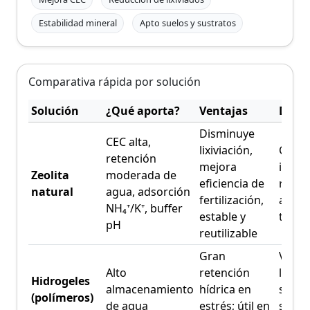
Estabilidad mineral
Apto suelos y sustratos
Comparativa rápida por solución
Solución
¿Qué aporta?
Ventajas
Desve
Disminuye
CEC alta,
lixiviación,
Costo
retención
mejora
inerte
Zeolita
moderada de
eficiencia de
requi
natural
agua, adsorción
fertilización,
ajust
NH₄⁺/K⁺, buffer
estable y
textur
pH
reutilizable
Gran
Vida ú
Alto
retención
limita
Hidrogeles
almacenamiento
hídrica en
sensib
(polímeros)
de agua
estrés; útil en
salini