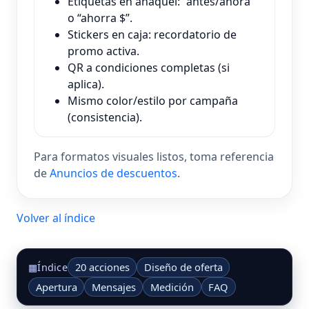
Etiquetas en anaquel: “antes/ahora”
o “ahorra $”.
Stickers en caja: recordatorio de
promo activa.
QR a condiciones completas (si
aplica).
Mismo color/estilo por campaña
(consistencia).
Para formatos visuales listos, toma referencia
de
Anuncios de descuentos
.
Volver al índice
20 acciones
Diseño de oferta
▦
Índice
Apertura
Mensajes
Medición
FAQ