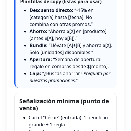
Plantillas de copy (listas para usar)
Descuento directo:
“-15% en
[categoría] hasta [fecha]. No
combina con otras promos.”
Ahorro:
“Ahorra $[X] en [producto]
(antes $[A], hoy $[B]).”
Bundle:
“Llévate [A]+[B] y ahorra $[X].
Solo [unidades] disponibles.”
Apertura:
“Semana de apertura:
regalo en compras desde $[monto].”
Caja:
“¿Buscas ahorrar?
Pregunta por
nuestras promociones
.”
Señalización mínima (punto de
venta)
Cartel “héroe” (entrada): 1 beneficio
grande + 1 regla.