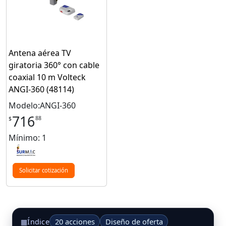
Antena aérea TV
giratoria 360° con cable
coaxial 10 m Volteck
ANGI-360 (48114)
Modelo:ANGI-360
716
88
$
Mínimo: 1
Solicitar cotización
20 acciones
Diseño de oferta
▦
Índice