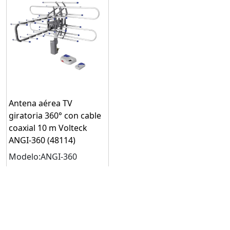
Antena aérea TV
giratoria 360° con cable
coaxial 10 m Volteck
ANGI-360 (48114)
Modelo:ANGI-360
716
88
$
Mínimo: 1
Solicitar cotización