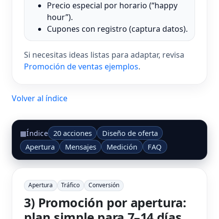
Precio especial por horario (“happy
hour”).
Cupones con registro (captura datos).
Si necesitas ideas listas para adaptar, revisa
Promoción de ventas ejemplos
.
Volver al índice
20 acciones
Diseño de oferta
▦
Índice
Apertura
Mensajes
Medición
FAQ
Apertura
Tráfico
Conversión
3) Promoción por apertura:
plan simple para 7–14 días