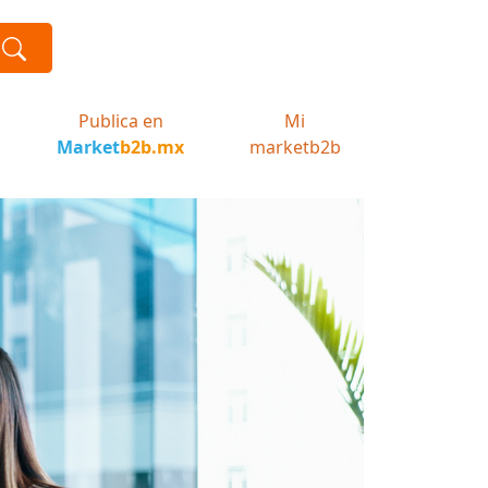
Publica en
Mi
Market
b2b.mx
marketb2b