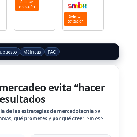
Solicitar
cotización
Solicitar
cotización
supuesto
Métricas
FAQ
 mercadeo evita “hacer
resultados
a de las estrategias de mercadotecnia
se
ablas,
qué prometes
y
por qué creer
. Sin ese