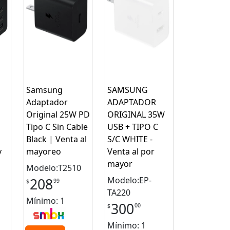
Samsung
SAMSUNG
Adaptador
ADAPTADOR
Original 25W PD
ORIGINAL 35W
Tipo C Sin Cable
USB + TIPO C
Black | Venta al
S/C WHITE -
y
mayoreo
Venta al por
mayor
Modelo:T2510
Modelo:EP-
208
99
$
TA220
Mínimo: 1
300
00
$
Mínimo: 1