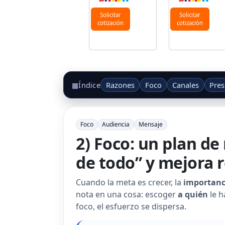
Solicitar
Solicitar
cotización
cotización
Razones
Foco
Canales
Pre
▦
Índice
Foco
Audiencia
Mensaje
2) Foco: un plan de
de todo” y mejora 
Cuando la meta es crecer, la
importanci
nota en una cosa: escoger
a quién
le h
foco, el esfuerzo se dispersa.