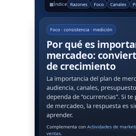
Razones
Foco
Canales
P
▦
Índice
Foco · consistencia · medición
Por qué es importa
mercadeo: conviert
de crecimiento
La
importancia del plan de mer
audiencia
,
canales
,
presupuest
dependa de “ocurrencias”. Si te
de mercadeo
, la respuesta es s
aprender.
Complementa con
Actividades de market
ventas
.