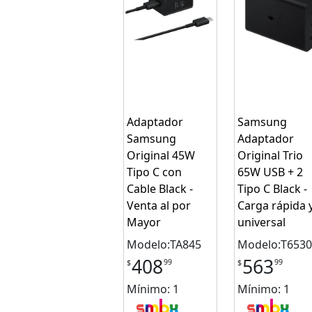
Adaptador
Samsung
Samsung
Adaptador
Original 45W
Original Trio
Tipo C con
65W USB + 2
Cable Black -
Tipo C Black -
Venta al por
Carga rápida 
Mayor
universal
Modelo:TA845
Modelo:T6530
408
563
99
99
$
$
Mínimo: 1
Mínimo: 1