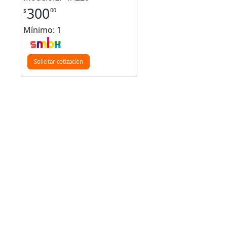
300
00
$
Mínimo: 1
Solicitar cotización