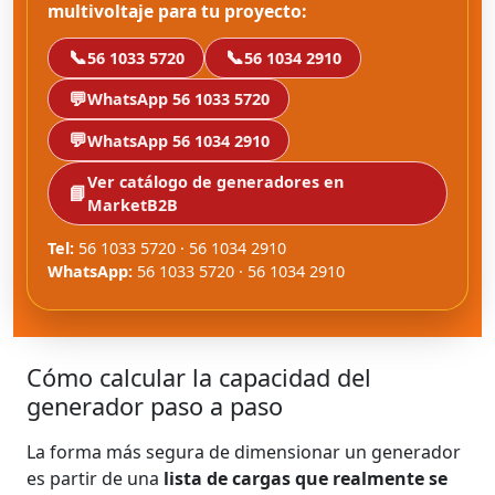
multivoltaje para tu proyecto:
📞
📞
56 1033 5720
56 1034 2910
💬
WhatsApp 56 1033 5720
💬
WhatsApp 56 1034 2910
Ver catálogo de generadores en
📘
MarketB2B
Tel:
56 1033 5720 · 56 1034 2910
WhatsApp:
56 1033 5720 · 56 1034 2910
Cómo calcular la capacidad del
generador paso a paso
La forma más segura de dimensionar un generador
es partir de una
lista de cargas que realmente se