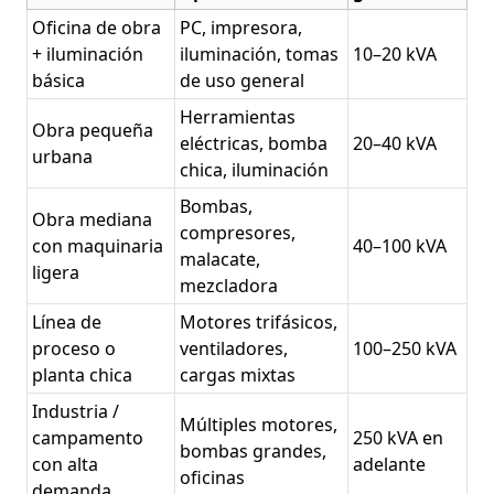
Oficina de obra
PC, impresora,
+ iluminación
iluminación, tomas
10–20 kVA
básica
de uso general
Herramientas
Obra pequeña
eléctricas, bomba
20–40 kVA
urbana
chica, iluminación
Bombas,
Obra mediana
compresores,
con maquinaria
40–100 kVA
malacate,
ligera
mezcladora
Línea de
Motores trifásicos,
proceso o
ventiladores,
100–250 kVA
planta chica
cargas mixtas
Industria /
Múltiples motores,
campamento
250 kVA en
bombas grandes,
con alta
adelante
oficinas
demanda