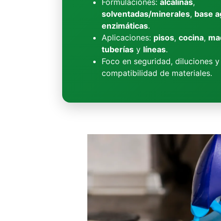
Formulaciones:
alcalinas
,
solventadas/minerales
,
base a
enzimáticas
.
Aplicaciones:
pisos
,
cocina
,
ma
tuberías
y
líneas
.
Foco en seguridad, diluciones y
compatibilidad de materiales.