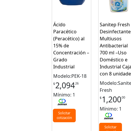
Ácido
Sanitep Fresh
Paracético
Desinfectante
(Peracético) al
Multiusos
15% de
Antibacterial
Concentración –
700 ml –Uso
Grado
Doméstico e
Industrial
Industrial Caj
con 8 unidade
Modelo:PEK-18
Modelo:Sanit
2,094
26
$
Fresh
Mínimo: 1
1,200
00
$
Mínimo: 1
Solicitar
cotización
Solicitar