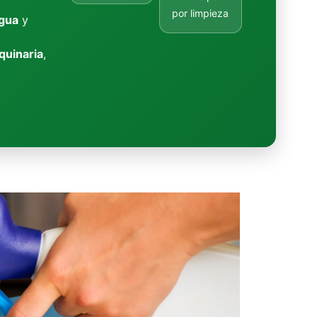
por limpieza
gua
y
quinaria
,