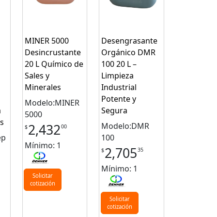
MINER 5000
Desengrasante
Desincrustante
Orgánico DMR
20 L Químico de
100 20 L –
Sales y
Limpieza
Minerales
Industrial
Potente y
Modelo:MINER
a
Segura
5000
s
Modelo:DMR
2,432
00
$
ep
100
Mínimo: 1
2,705
35
$
Mínimo: 1
Solicitar
cotización
Solicitar
cotización