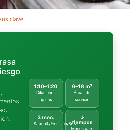
sos clave
grasa
riesgo
1:10–1:20
6–18 m³
,
Diluciones
Áreas de
típicas
servicio
imentos.
ad,
3 mec.
↓
ión.
tiempos
Saponif./Emulsión/Solv.
Menos paro