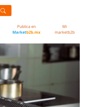
Publica en
Mi
Market
b2b.mx
marketb2b