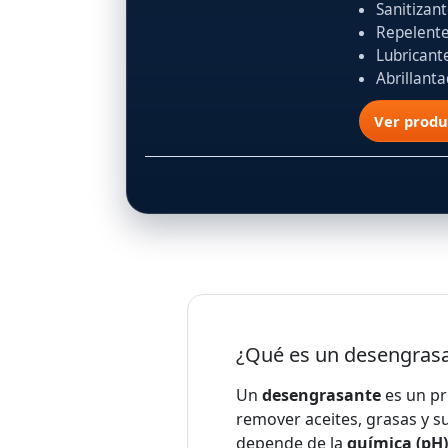
Sanitizan
Repelent
Lubricant
Abrillant
Ver produ
¿Qué es un desengras
Un
desengrasante
es un pr
remover aceites, grasas y 
depende de la
química (pH