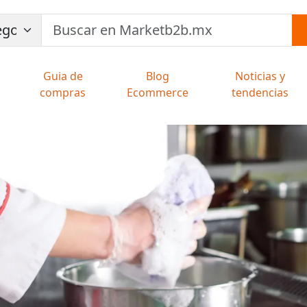
Guia de
Blog
Noticias y
compras
Ecommerce
tendencias