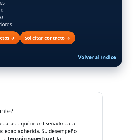
tes
es
es
adores
ctos →
Solicitar contacto →
Volver al índice
ante?
eparado químico diseñado para
suciedad adherida. Su desempeño
)
, la
tensión superficial
, la