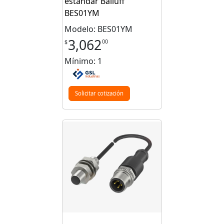
estandar Balluff
BES01YM
Modelo: BES01YM
3,062
00
$
Mínimo: 1
Solicitar cotización