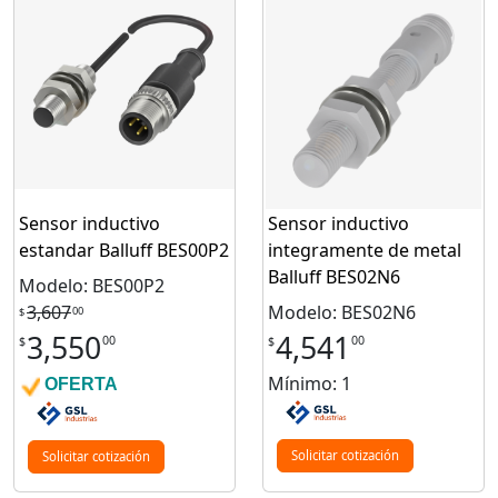
Sensor inductivo
Sensor inductivo
estandar Balluff BES00P2
integramente de metal
Balluff BES02N6
Modelo: BES00P2
3,607
Modelo: BES02N6
00
$
3,550
4,541
00
00
$
$
Mínimo: 1
OFERTA
Solicitar cotización
Solicitar cotización