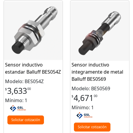
Sensor inductivo
Sensor inductivo
estandar Balluff BES054Z
integramente de metal
Balluff BES0569
Modelo: BES054Z
Modelo: BES0569
3,633
00
$
4,671
00
$
Mínimo: 1
Mínimo: 1
Solicitar cotización
Solicitar cotización