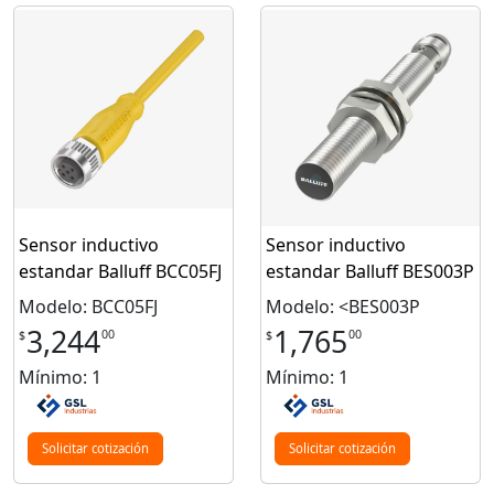
Sensor inductivo
Sensor inductivo
estandar Balluff BCC05FJ
estandar Balluff BES003P
Modelo: BCC05FJ
Modelo: <BES003P
3,244
1,765
00
00
$
$
Mínimo: 1
Mínimo: 1
Solicitar cotización
Solicitar cotización