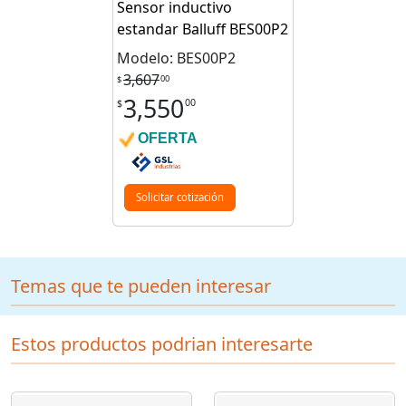
Sensor inductivo
estandar Balluff BES00P2
Modelo: BES00P2
3,607
00
$
3,550
00
$
OFERTA
Solicitar cotización
Temas que te pueden interesar
Estos productos podrian interesarte