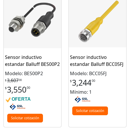
Sensor inductivo
Sensor inductivo
estandar Balluff BES00P2
estandar Balluff BCC05FJ
Modelo: BES00P2
Modelo: BCC05FJ
3,607
3,244
00
$
00
$
3,550
00
$
Mínimo: 1
OFERTA
Solicitar cotización
Solicitar cotización