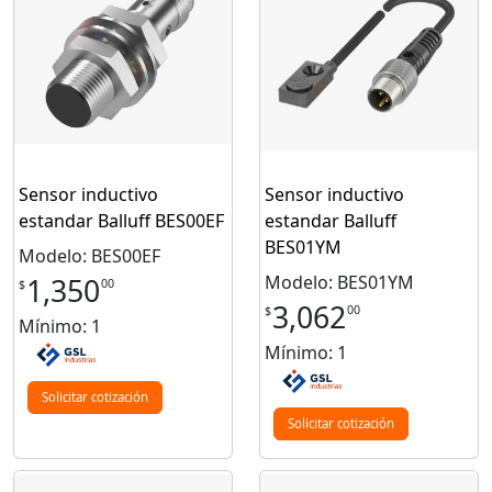
Sensor inductivo
Sensor inductivo
estandar Balluff BES00EF
estandar Balluff
BES01YM
Modelo: BES00EF
Modelo: BES01YM
1,350
00
$
3,062
00
$
Mínimo: 1
Mínimo: 1
Solicitar cotización
Solicitar cotización