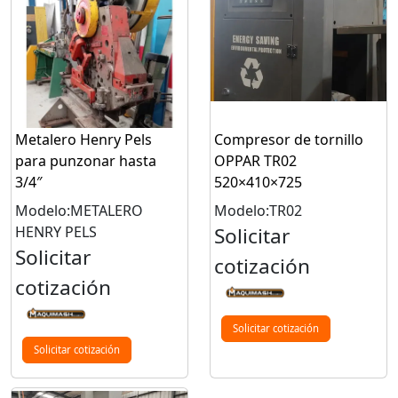
Metalero Henry Pels
Compresor de tornillo
para punzonar hasta
OPPAR TR02
3/4″
520×410×725
Modelo:METALERO
Modelo:TR02
HENRY PELS
Solicitar
Solicitar
cotización
cotización
Solicitar cotización
Solicitar cotización