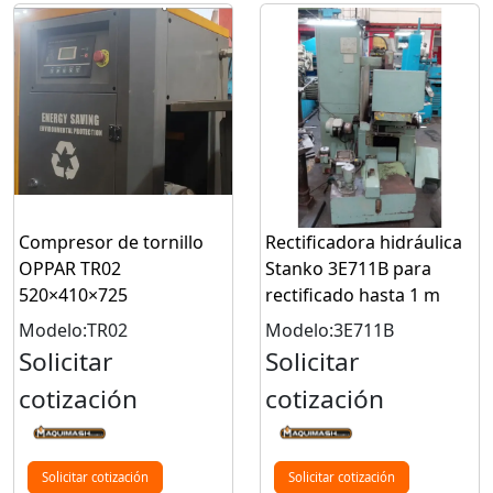
Compresor de tornillo
Rectificadora hidráulica
OPPAR TR02
Stanko 3E711B para
520×410×725
rectificado hasta 1 m
Modelo:TR02
Modelo:3E711B
Solicitar
Solicitar
cotización
cotización
Solicitar cotización
Solicitar cotización