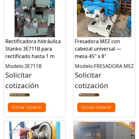
Rectificadora hidráulica
Fresadora MEZ con
Stanko 3E711B para
cabezal universal —
rectificado hasta 1 m
mesa 45″ x 8″
Modelo:3E711B
Modelo:FRESADORA MEZ
Solicitar
Solicitar
cotización
cotización
Solicitar cotización
Solicitar cotización