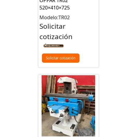
OPPAR TR02
520×410×725
Modelo:TR02
Solicitar
cotización
Solicitar cotización