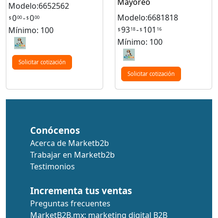
Mayoreo
Modelo:6652562
Modelo:6681818
0
-
0
00
00
$
$
93
-
101
Mínimo: 100
18
16
$
$
Mínimo: 100
Solicitar cotización
Solicitar cotización
Conócenos
Acerca de Marketb2b
Trabajar en Marketb2b
Testimonios
Incrementa tus ventas
Preguntas frecuentes
MarketB2B.mx: marketing digital B2B