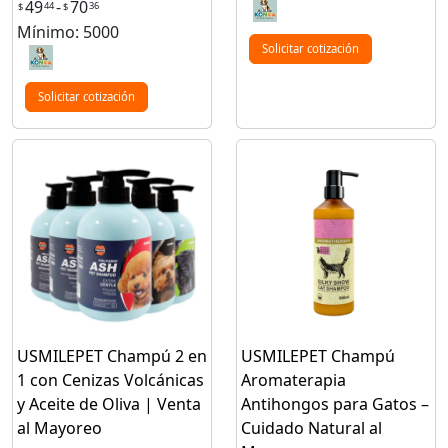
49
-
70
44
36
$
$
Mínimo: 5000
Solicitar cotización
Solicitar cotización
USMILEPET Champú 2 en
USMILEPET Champú
1 con Cenizas Volcánicas
Aromaterapia
y Aceite de Oliva | Venta
Antihongos para Gatos –
al Mayoreo
Cuidado Natural al