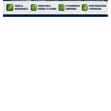
Conócenos
Acerca de Marketb2b
Trabajar en Marketb2b
Testimonios
Incrementa tus ventas
Preguntas frecuentes
MarketB2B.mx: marketing digital B2B