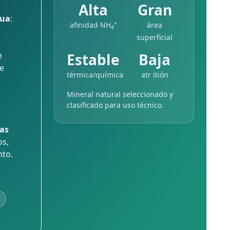
Alta
Gran
gua
:
+
afinidad NH
área
4
superficial
e
Estable
Baja
e
térmica/química
atr itión
Mineral natural seleccionado y
clasificado para uso técnico.
as
os,
nto.