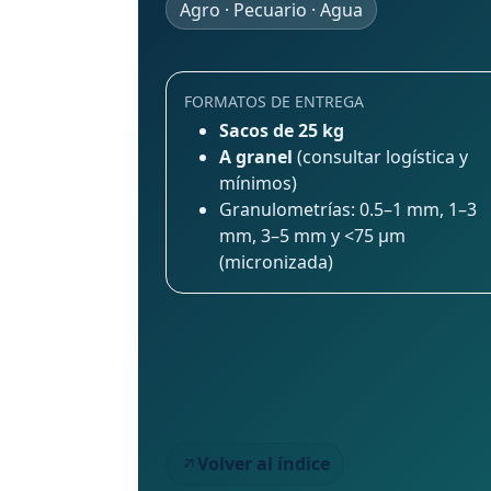
Agro · Pecuario · Agua
FORMATOS DE ENTREGA
Sacos de 25 kg
A granel
(consultar logística y
mínimos)
Granulometrías: 0.5–1 mm, 1–3
mm, 3–5 mm y <75 μm
(micronizada)
Volver al índice