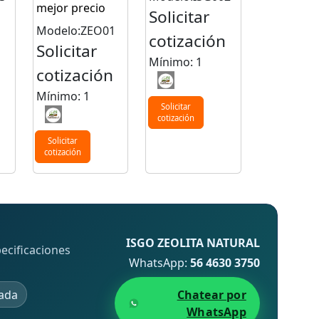
mejor precio
Solicitar
Modelo:ZEO01
n
cotización
Solicitar
Mínimo: 1
cotización
Mínimo: 1
Solicitar
cotización
Solicitar
cotización
ISGO ZEOLITA NATURAL
ecificaciones
WhatsApp:
56 4630 3750
ada
Chatear por
WhatsApp