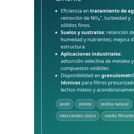
Eficiencia en
tratamiento de a
+
remoción de NH
, turbiedad y
4
sólidos finos.
Suelos y sustratos
: retención d
humedad y nutrientes; mejora d
estructura.
Aplicaciones industriales
:
adsorción selectiva de metales y
compuestos volátiles.
Disponibilidad en
granulometrí
técnicas
para filtros presurizad
lechos mixtos y acondicionamie
zeolit
zeolite
zeolita natural
intercambio iónico
medio filtrante