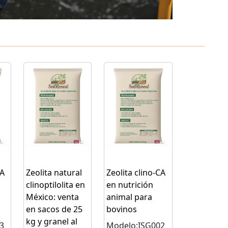
CA
Zeolita natural
Zeolita clino-CA
clinoptilolita en
en nutrición
México: venta
animal para
en sacos de 25
bovinos
kg y granel al
3
Modelo:ISG002