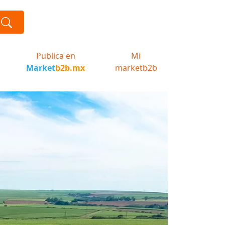
Publica en
Mi
Market
b2b.mx
marketb2b