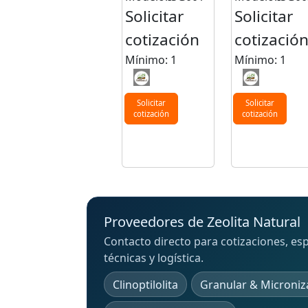
Solicitar
Solicitar
cotización
cotizació
Mínimo: 1
Mínimo: 1
Solicitar
Solicitar
cotización
cotización
Proveedores de Zeolita Natural
Contacto directo para cotizaciones, esp
técnicas y logística.
Clinoptilolita
Granular & Microniz