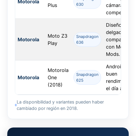
Motorola
Plus
630
cámara
competente.
Diseño
delgado,
Moto Z3
Snapdragon
Motorola
compatibilid
Play
636
con Moto
Mods.
Android One
Motorola
buen
Snapdragon
Motorola
One
625
rendimiento 
(2018)
el día a día.
La disponibilidad y variantes pueden haber
cambiado por región en 2018.