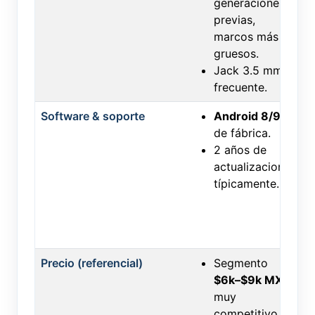
generaciones
previas,
marcos más
gruesos.
Jack 3.5 mm
frecuente.
Software & soporte
Android 8/9
de fábrica.
2 años de
actualizaciones
típicamente.
Precio (referencial)
Segmento
$6k–$9k MXN
muy
competitivo.