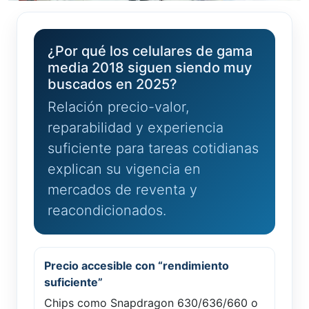
¿Por qué los celulares de gama
media 2018 siguen siendo muy
buscados en 2025?
Relación precio-valor,
reparabilidad y experiencia
suficiente para tareas cotidianas
explican su vigencia en
mercados de reventa y
reacondicionados.
Precio accesible con “rendimiento
suficiente”
Chips como Snapdragon 630/636/660 o