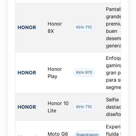
Pantalla
grande, dise
Honor
premium y
HONOR
Kirin 710
8X
buen
desempeño
general.
Enfoque en
gaming con
Honor
HONOR
gran potenci
Kirin 970
Play
para su
segmento.
Selfie
Honor 10
HONOR
destacado y
Kirin 710
Lite
diseño ligero
Experiencia
Moto G6
fluida y
Snapdragon