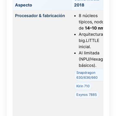
Aspecto
2018
G
Procesador & fabricación
8 núcleos
típicos, nodos
de
14–10 nm
.
Arquitectura
big.LITTLE
inicial.
AI limitada
(NPU/Hexagon
básicos).
Snapdragon
630/636/660
Kirin 710
Exynos 7885