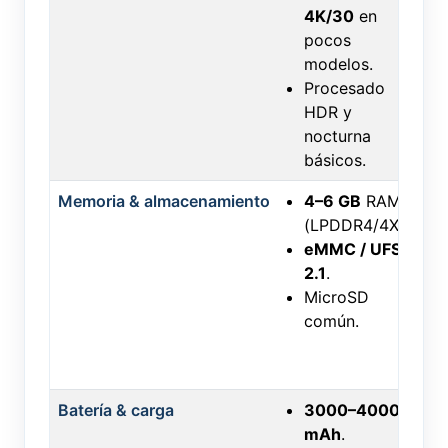
4K/30
en
pocos
modelos.
Procesado
HDR y
nocturna
básicos.
Memoria & almacenamiento
4–6 GB
RAM
(LPDDR4/4X).
eMMC / UFS
2.1
.
MicroSD
común.
Batería & carga
3000–4000
mAh
.