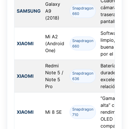
Cuádruple
Galaxy
cámara
Snapdragon
SAMSUNG
A9
660
trasera y gra
(2018)
pantalla.
Software
Mi A2
limpio, muy
Snapdragon
XIAOMI
(Android
660
buena cámar
One)
por el precio
Redmi
Batería
Note 5 /
duradera y
Snapdragon
XIAOMI
Note 5
636
excelente
Pro
relación valor
“Gama media
alta” con gra
Snapdragon
XIAOMI
Mi 8 SE
rendimiento 
710
OLED
compacta.