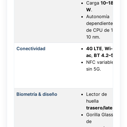
Carga
10–18
W
.
Autonomía
dependiente
de CPU de 14–
10 nm.
Conectividad
4G LTE
,
Wi-Fi
ac
,
BT 4.2–5.0
.
NFC variable;
sin 5G.
Biometría & diseño
Lector de
huella
trasero/lateral
.
Gorilla Glass
de