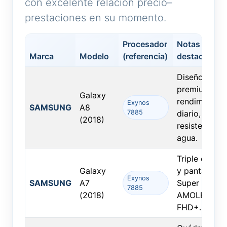
con excelente relación precio–
prestaciones en su momento.
Procesador
Notas
Marca
Modelo
(referencia)
destacadas
Diseño
premium, bu
Galaxy
rendimiento
Exynos
SAMSUNG
A8
7885
diario,
(2018)
resistencia al
agua.
Triple cámar
Galaxy
y pantalla
Exynos
SAMSUNG
A7
Super
7885
(2018)
AMOLED
FHD+.