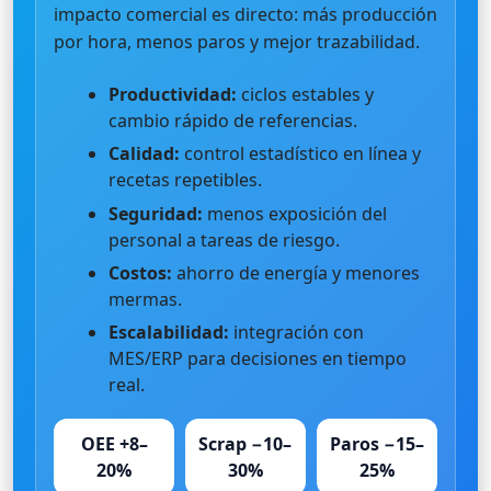
impacto comercial es directo: más producción
por hora, menos paros y mejor trazabilidad.
Productividad:
ciclos estables y
cambio rápido de referencias.
Calidad:
control estadístico en línea y
recetas repetibles.
Seguridad:
menos exposición del
personal a tareas de riesgo.
Costos:
ahorro de energía y menores
mermas.
Escalabilidad:
integración con
MES/ERP para decisiones en tiempo
real.
OEE +8–
Scrap −10–
Paros −15–
20%
30%
25%