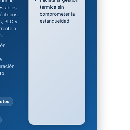
Facilita la gestión
ntiene
térmica sin
estables
comprometer la
éctricos,
estanqueidad.
s, PLC y
frente a
o.
ión
e
gración
to
netes