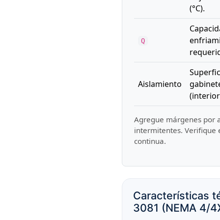
(°C).
Capacid
enfriam
Q
requeri
Superfic
Aislamiento
gabinet
(interior
Agregue márgenes por alt
intermitentes. Verifique
continua.
Características
3081 (NEMA 4/4