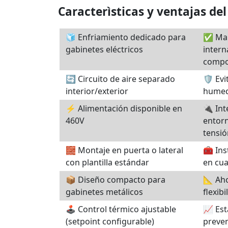
Caracterìsticas y ventajas de
🧊 Enfriamiento dedicado para
✅ Man
gabinetes eléctricos
intern
compo
🔄 Circuito de aire separado
🛡️ Ev
interior/exterior
humed
⚡ Alimentación disponible en
🔌 Int
460V
entorn
tensió
🧱 Montaje en puerta o lateral
🧰 Ins
con plantilla estándar
en cua
📦 Diseño compacto para
📐 Aho
gabinetes metálicos
flexib
🕹️ Control térmico ajustable
📈 Est
(setpoint configurable)
preven