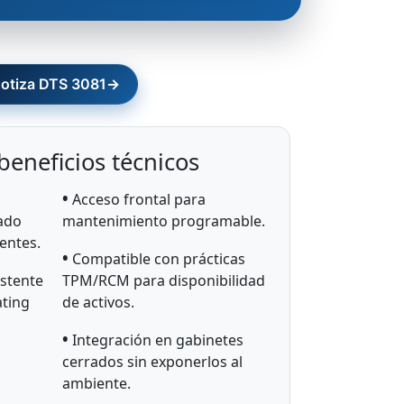
otiza DTS 3081
→
eneficios técnicos
•
Acceso frontal para
rado
mantenimiento programable.
entes.
•
Compatible con prácticas
stente
TPM/RCM para disponibilidad
ating
de activos.
•
Integración en gabinetes
cerrados sin exponerlos al
ambiente.