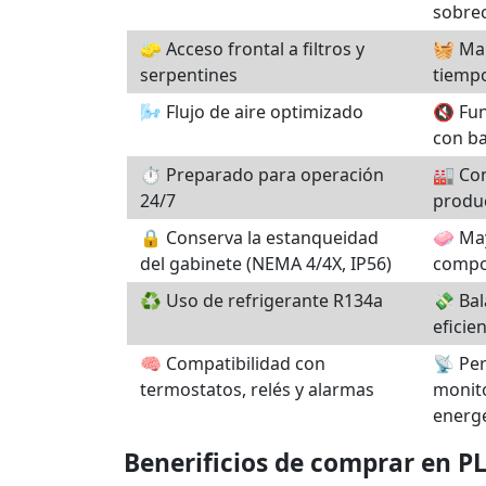
sobre
🧽 Acceso frontal a filtros y
🧺 Man
serpentines
tiempo
🌬️ Flujo de aire optimizado
🔇 Fun
con ba
⏱️ Preparado para operación
🏭 Con
24/7
produ
🔒 Conserva la estanqueidad
🧼 May
del gabinete (NEMA 4/4X, IP56)
compo
♻️ Uso de refrigerante R134a
💸 Bal
eficie
🧠 Compatibilidad con
📡 Per
termostatos, relés y alarmas
monit
energ
Benerificios de comprar en 