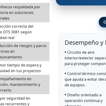
fianza respaldada por
toria en soluciones
riales
C
ección correcta del
o DTS 3081 según
dad real
Desempeño y b
ducción de riesgos y paros
rores en
•
Circuito de aire
sionamiento
interior/exterior sepa
para proteger compon
nor tiempo de espera y
uidad en tus proyectos
•
Control térmico consi
compañamiento en
que ayuda a evitar der
ación, mantenimiento y
de equipos.
rrecto
•
Diseño orientado a
yor seguridad en
operación continua y
as recurrentes y