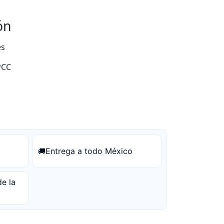
V:
ón
es
CC
Entrega a todo México
🚚
e la