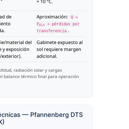
= 10 °C.
ad de
Aproximación:
Q ≈
iento
P
+ pérdidas por
dis
da.
.
transferencia
ie/material del
Gabinete expuesto al
e y exposición
sol requiere margen
/exterior).
adicional.
itud, radiación solar y cargas
 el balance térmico final para operación
 técnicas — Pfannenberg DTS
X)