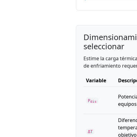
Dimensionami
seleccionar
Estime la carga térmica
de enfriamiento requer
Variable
Descrip
Potenci
P
dis
equipos 
Diferenc
tempera
ΔT
objetiv