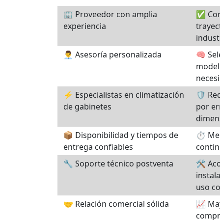
🏢 Proveedor con amplia
✅ Con
experiencia
trayec
indust
👨‍💼 Asesoría personalizada
🧠 Sel
model
necesi
⚡ Especialistas en climatización
🛡️ Re
de gabinetes
por er
dimen
📦 Disponibilidad y tiempos de
⏱️ Me
entrega confiables
contin
🔧 Soporte técnico postventa
🛠️ A
instal
uso co
🤝 Relación comercial sólida
📈 Ma
compr