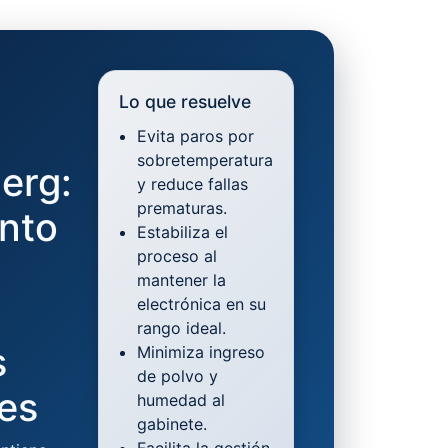
1
Lo que resuelve
Evita paros por
sobretemperatura
erg:
y reduce fallas
prematuras.
ento
Estabiliza el
proceso al
mantener la
electrónica en su
rango ideal.
s
Minimiza ingreso
de polvo y
les
humedad al
gabinete.