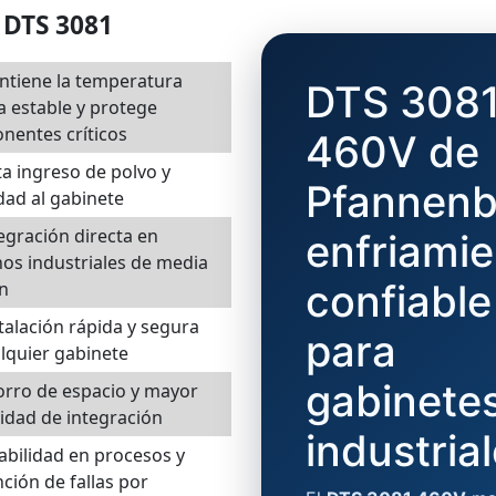
l DTS 3081
tiene la temperatura
DTS 308
a estable y protege
nentes críticos
460V de
ita ingreso de polvo y
Pfannenb
ad al gabinete
egración directa en
enfriami
os industriales de media
confiable
n
talación rápida y segura
para
lquier gabinete
gabinete
rro de espacio y mayor
ilidad de integración
industria
abilidad en procesos y
ción de fallas por