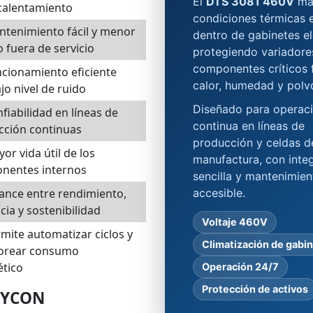
El
DTS 3081 460V
ma
calentamiento
condiciones térmicas 
tenimiento fácil y menor
dentro de gabinetes el
 fuera de servicio
protegiendo variadore
componentes críticos 
cionamiento eficiente
calor, humedad y polv
jo nivel de ruido
Diseñado para operac
fiabilidad en líneas de
continua en líneas de
cción continuas
producción y celdas d
or vida útil de los
manufactura, con inte
nentes internos
sencilla y mantenimien
ance entre rendimiento,
accesible.
ncia y sostenibilidad
Voltaje 460V
mite automatizar ciclos y
Climatización de gabi
orear consumo
ético
Operación 24/7
Protección de activos
PLYCON