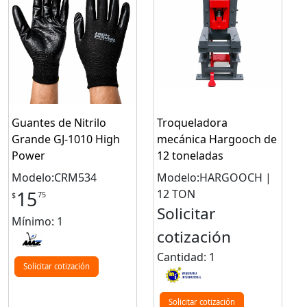
Guantes de Nitrilo
Troqueladora
Grande GJ-1010 High
mecánica Hargooch de
Power
12 toneladas
Modelo:CRM534
Modelo:HARGOOCH |
12 TON
15
75
$
Solicitar
Mínimo: 1
cotización
Cantidad: 1
Solicitar cotización
Solicitar cotización