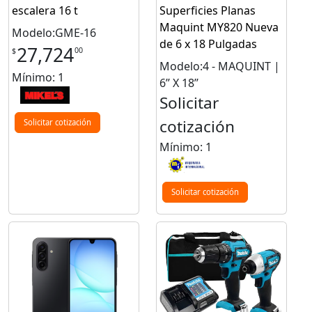
escalera 16 t
Superficies Planas
Maquint MY820 Nueva
Modelo:GME-16
de 6 x 18 Pulgadas
27,724
00
$
Modelo:4 - MAQUINT |
Mínimo: 1
6’’ X 18’’
Solicitar
cotización
Solicitar cotización
Mínimo: 1
Solicitar cotización