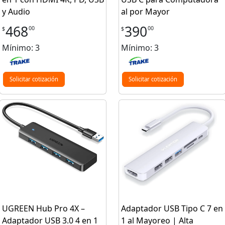
y Audio
al por Mayor
468
390
00
00
$
$
Mínimo: 3
Mínimo: 3
Solicitar cotización
Solicitar cotización
UGREEN Hub Pro 4X –
Adaptador USB Tipo C 7 en
Adaptador USB 3.0 4 en 1
1 al Mayoreo | Alta