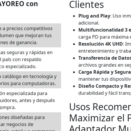
Clientes
MAYOREO con
Plug and Play
: Uso inm
adicional.
 a precios competitivos
Multifuncionalidad 3 
olumen que mejoran tus
carga PD para máxima e
nes de ganancia.
Resolución 4K UHD
: I
entretenimiento y traba
as seguras y rápidas en
Transferencia de Dato
l país con respaldo
archivos grandes en se
ico especializado.
Carga Rápida y Segura
 catálogo en tecnología y
mantener tus dispositiv
orios para computadoras.
Diseño Compacto y Re
durabilidad y fácil tran
ón especializada para
buidores, antes y después
Usos Recomen
compra.
Maximizar el P
ones diseñadas para
ar negocios de
Adaptador Mu