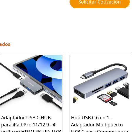
Solicitar Cotización
nados
Adaptador USB C HUB
Hub USB C 6 en 1 –
para iPad Pro 11/12.9 - 4
Adaptador Multipuerto
en 1 con HDMI 4K, PD, USB
USB C para Computadora