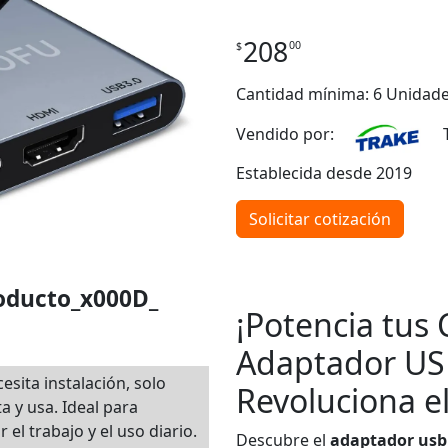
208
00
$
Cantidad mínima: 6 Unidad
Vendido por:
T
Establecida desde 2019
Solicitar cotización
roducto_x000D_
¡Potencia tus
Adaptador US
esita instalación, solo
Revoluciona e
a y usa. Ideal para
ar el trabajo y el uso diario.
Descubre el
adaptador usb 