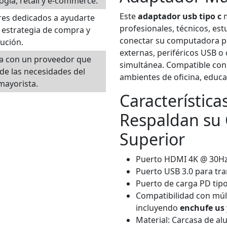
ogía, retail y e-commerce.
Este
adaptador usb tipo c
m
es dedicados a ayudarte
profesionales, técnicos, est
 estrategia de compra y
conectar su computadora por
bución.
externas, periféricos USB o
ja con un proveedor que
simultánea. Compatible con 
de las necesidades del
ambientes de oficina, educac
mayorista.
Característica
Respaldan su 
Superior
Puerto HDMI 4K @ 30Hz p
Puerto USB 3.0 para tra
Puerto de carga PD tip
Compatibilidad con múl
incluyendo
enchufe us
Material: Carcasa de alu