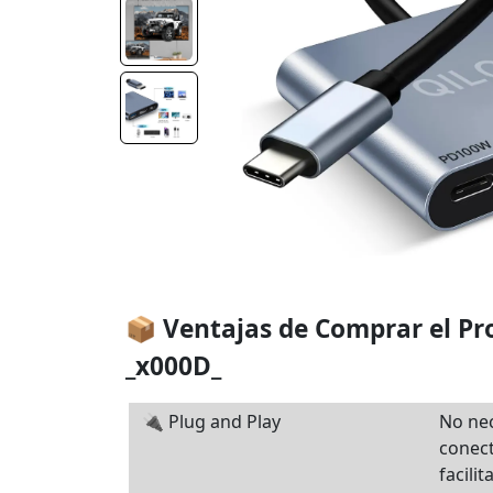
📦 Ventajas de Comprar el P
_x000D_
🔌 Plug and Play
No nec
conect
facilit