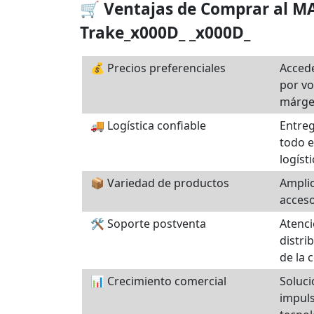
🛒 Ventajas de Comprar al 
Trake_x000D_ _x000D_
💰 Precios preferenciales
Accede
por v
márge
🚚 Logística confiable
Entreg
todo e
logíst
📦 Variedad de productos
Amplio
acces
🛠️ Soporte postventa
Atenci
distri
de la 
📊 Crecimiento comercial
Soluci
impuls