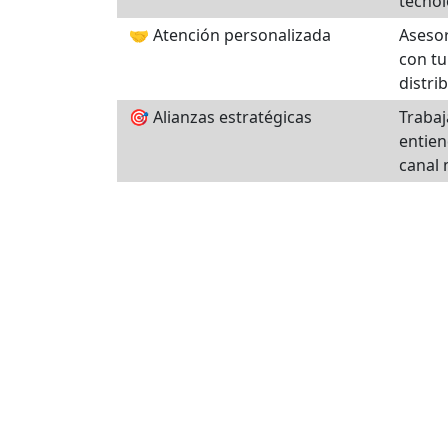
tecnol
🤝 Atención personalizada
Asesor
con tu
distri
🎯 Alianzas estratégicas
Traba
entien
canal 