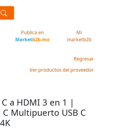
Publica en
Mi
Market
b2b.mx
marketb2b
Regresar
Ver productos del proveedor
C a HDMI 3 en 1 |
 C Multipuerto USB C
 4K