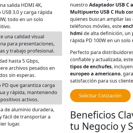
nuestro
Adaptador USB C a
na salida HDMI 4K,
Multipuerto USB C Hub con
 USB 3.0 y carga rápida
quienes buscan ampliar las
W, todo en un solo
teléfonos móviles, este
enc
itivo.
hdmi
de alta definición, un
e una calidad visual
rápida PD 100W en un solo 
lina para presentaciones,
las y trabajo profesional.
Perfecto para distribuidore
confiable y actualizada, est
dad hasta 5 Gbps,
tipos de enchufes
, incluye
iere archivos pesados en
europeo a americano
, gar
os sin esperas.
satisfacción para sus cliente
 PD que garantiza carga
ua y rápida, manteniendo
Solicitar Cotización
spositivos activos.
a de aluminio duradera,
Beneficios Cl
 y fácil de transportar a
tu Negocio y S
ier lugar.