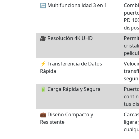
🔄 Multifuncionalidad 3 en 1
Combi
puerto
PD 100
dispos
🎥 Resolución 4K UHD
Permit
crista
pelícu
⚡ Transferencia de Datos
Veloci
Rápida
transf
segund
🔋 Carga Rápida y Segura
Puerto
contin
tus di
💼 Diseño Compacto y
Carcas
Resistente
ligera
cualqu