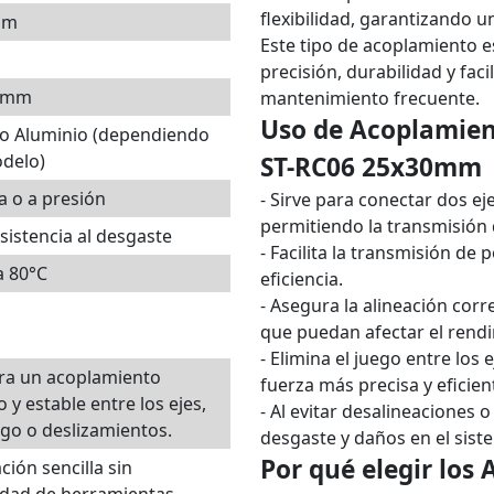
flexibilidad, garantizando un
mm
Este tipo de acoplamiento e
precisión, durabilidad y faci
 mm
mantenimiento frecuente.
Uso de Acoplamient
 o Aluminio (dependiendo
odelo)
ST-RC06 25x30mm
a o a presión
- Sirve para conectar dos e
permitiendo la transmisión
esistencia al desgaste
- Facilita la transmisión de 
a 80°C
eficiencia.
- Asegura la alineación corr
que puedan afectar el rend
- Elimina el juego entre los
ra un acoplamiento
fuerza más precisa y eficien
o y estable entre los ejes,
- Al evitar desalineaciones 
ego o deslizamientos.
desgaste y daños en el sist
Por qué elegir los 
ación sencilla sin
idad de herramientas