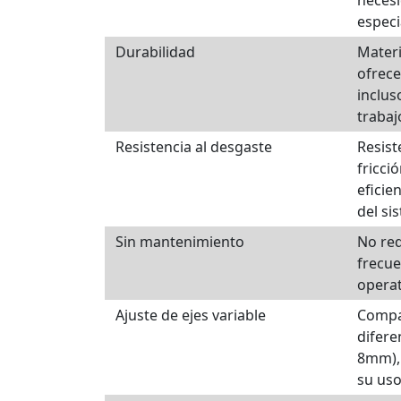
especi
Durabilidad
Materi
ofrece
inclus
trabaj
Resistencia al desgaste
Resist
fricci
eficie
del si
Sin mantenimiento
No re
frecue
operat
Ajuste de ejes variable
Compat
difere
8mm), 
su uso