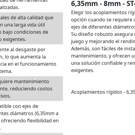
6,35mm - 8mm - S
alizadas.
Elegir los acoplamientos r
ales de alta calidad que
opción cuando se requiere u
n una larga vida útil
ejes de diferentes diámetro
o bajo condiciones de
Su diseño robusto asegura u
o exigentes.
juego y mejorando el rendim
Además, son fáciles de inst
ente al desgaste por
mantenimiento, y ofrecen un
ón, lo que aumenta la
una solución confiable y re
ncia en el funcionamiento
exigentes.
stema.
quiere mantenimiento
nte, reduciendo costos
Acoplamientos rígidos - 6
ivos.
ible con ejes de
ntes diámetros (6,35mm a
ofreciendo flexibilidad en
.