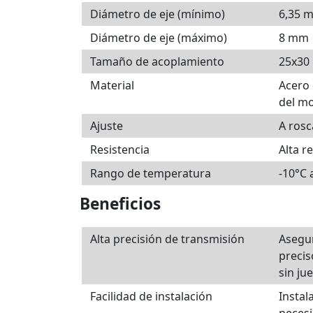
Diámetro de eje (mínimo)
6,35 
Diámetro de eje (máximo)
8 mm
Tamaño de acoplamiento
25x30
Material
Acero
del m
Ajuste
A rosc
Resistencia
Alta r
Rango de temperatura
-10°C 
Beneficios
Alta precisión de transmisión
Asegu
precis
sin ju
Facilidad de instalación
Instal
neces