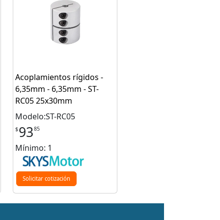
Acoplamientos rígidos -
6,35mm - 6,35mm - ST-
RC05 25x30mm
Modelo:ST-RC05
93
85
$
Mínimo: 1
Solicitar cotización