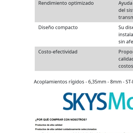
Rendimiento optimizado
Ayuda 
del si
transm
Diseño compacto
Su di
instal
sin af
Costo-efectividad
Propor
calida
costos
Acoplamientos rígidos - 6,35mm - 8mm - S